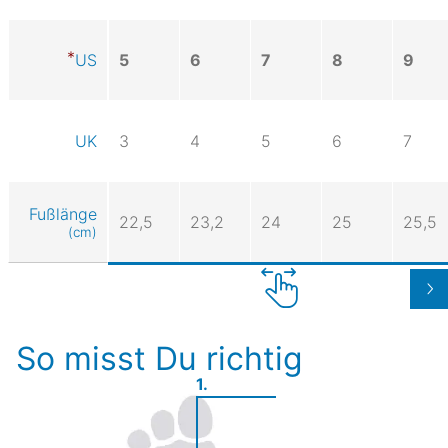
US
5
6
7
8
9
UK
3
4
5
6
7
Fußlänge
22,5
23,2
24
25
25,5
(cm)
So misst Du richtig
1.