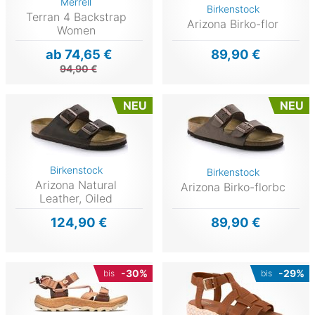
Merrell
Birkenstock
Terran 4 Backstrap
Arizona Birko-flor
Women
ab 74,65 €
89,90 €
94,90 €
NEU
NEU
Birkenstock
Birkenstock
Arizona Natural
Arizona Birko-florbc
Leather, Oiled
124,90 €
89,90 €
-30%
-29%
bis
bis