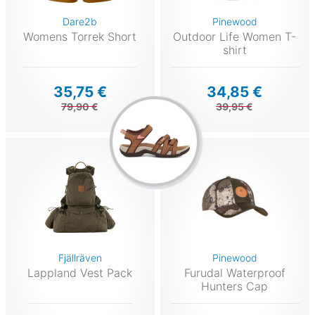
Dare2b
Pinewood
Womens Torrek Short
Outdoor Life Women T-
shirt
35,75 €
34,85 €
79,90 €
39,95 €
Fjällräven
Pinewood
Lappland Vest Pack
Furudal Waterproof
Hunters Cap