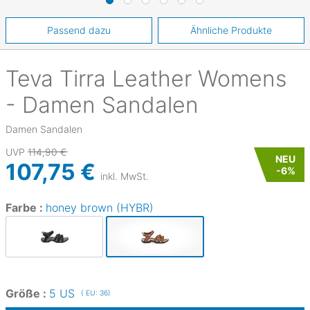
Passend dazu
Ähnliche Produkte
Teva
Tirra Leather Womens
- Damen Sandalen
Damen Sandalen
UVP
114,90 €
NEU
107,75 €
-
6
%
inkl. MwSt.
Farbe :
honey brown (HYBR)
Größe :
5 US
( EU: 36)