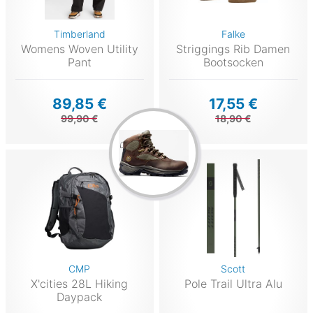
Timberland
Falke
Womens Woven Utility
Striggings Rib Damen
Pant
Bootsocken
89,85 €
17,55 €
99,90 €
18,90 €
CMP
Scott
X'cities 28L Hiking
Pole Trail Ultra Alu
Daypack