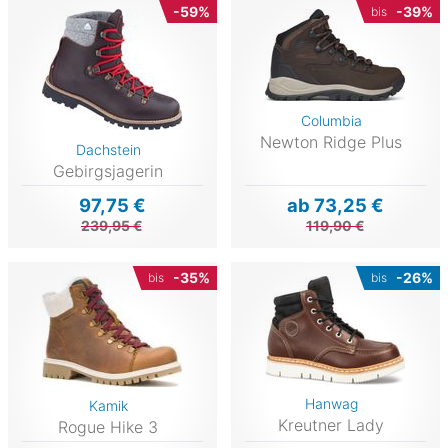
-59%
-39%
bis
Columbia
Newton Ridge Plus
Dachstein
Gebirgsjagerin
97,75 €
ab 73,25 €
239,95 €
119,90 €
-35%
-26%
bis
bis
Hanwag
Kamik
Kreutner Lady
Rogue Hike 3