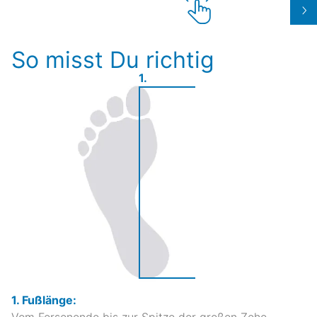
So misst Du richtig
1.
1. Fußlänge:
Vom Fersenende bis zur Spitze der großen Zehe.