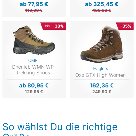
ab 77,95 €
ab 325,45 €
119,99 €
439,90 €
-38%
-35%
bis
CMP
Dhenieb WMN WP
Haglöfs
Trekking Shoes
Oxo GTX High Women
ab 80,95 €
162,35 €
129,95 €
249,90 €
So wählst Du die richtige