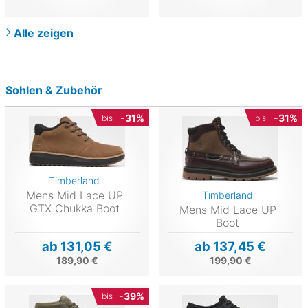
Alle zeigen
Sohlen & Zubehör
-31%
-31%
bis
bis
Timberland
Mens Mid Lace UP
Timberland
GTX Chukka Boot
Mens Mid Lace UP
Boot
ab 131,05 €
ab 137,45 €
189,90 €
199,90 €
-39%
bis