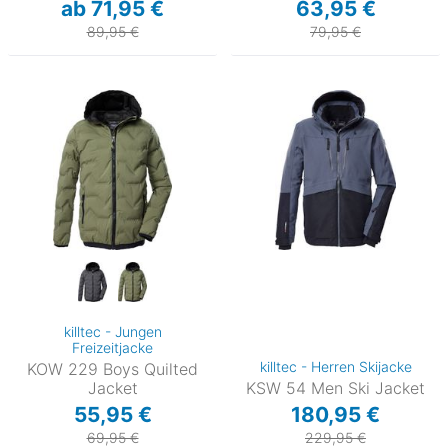
ab 71,95 €
63,95 €
89,95 €
79,95 €
killtec - Jungen
Freizeitjacke
killtec - Herren Skijacke
KOW 229 Boys Quilted
Jacket
KSW 54 Men Ski Jacket
55,95 €
180,95 €
69,95 €
229,95 €