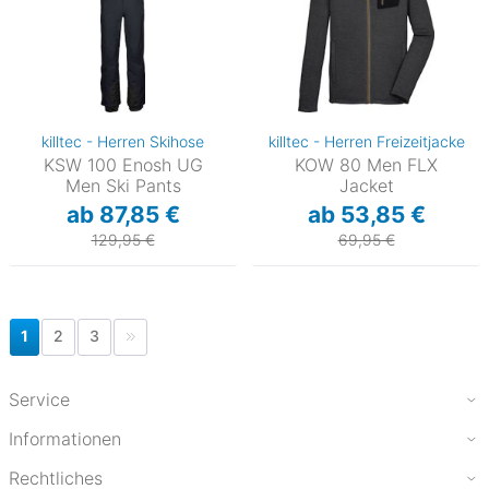
killtec - Herren Skihose
killtec - Herren Freizeitjacke
KSW 100 Enosh UG
KOW 80 Men FLX
Men Ski Pants
Jacket
ab 87,85 €
ab 53,85 €
129,95 €
69,95 €
1
2
3
Service
Informationen
Rechtliches