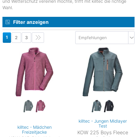
und Wetterschutz vereinen möchte, trifft mit killtec die richtige
Wahl.
Filter anzeigen
1
2
3
killtec - Jungen Midlayer
Test
killtec - Mädchen
Freizeitjacke
KOW 225 Boys Fleece