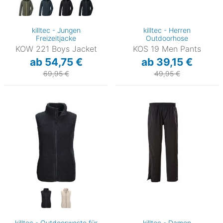
killtec - Jungen
killtec - Herren
Freizeitjacke
Outdoorhose
KOW 221 Boys Jacket
KOS 19 Men Pants
ab 54,75 €
ab 39,15 €
69,95 €
49,95 €
killtec - Outdoorweste für
killtec - Damen