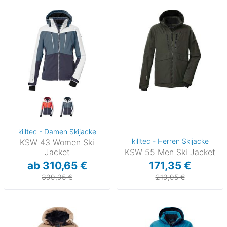
killtec - Damen Skijacke
killtec - Herren Skijacke
KSW 43 Women Ski
Jacket
KSW 55 Men Ski Jacket
ab 310,65 €
171,35 €
399,95 €
219,95 €