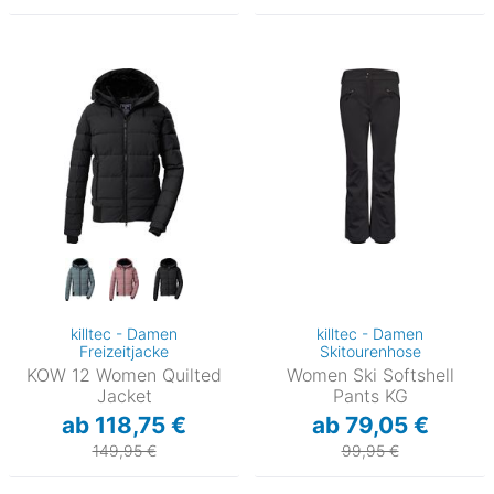
killtec - Damen
killtec - Damen
Freizeitjacke
Skitourenhose
KOW 12 Women Quilted
Women Ski Softshell
Jacket
Pants KG
ab 118,75 €
ab 79,05 €
149,95 €
99,95 €