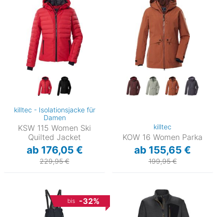
killtec - Isolationsjacke für
Damen
killtec
KSW 115 Women Ski
Quilted Jacket
KOW 16 Women Parka
ab 176,05 €
ab 155,65 €
229,95 €
199,95 €
-32%
bis