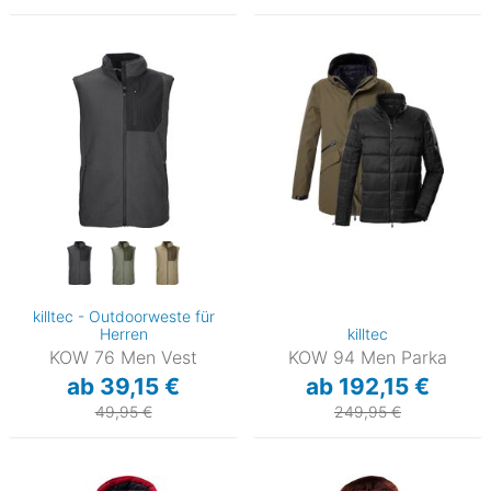
killtec - Outdoorweste für
Herren
killtec
KOW 76 Men Vest
KOW 94 Men Parka
ab 39,15 €
ab 192,15 €
49,95 €
249,95 €