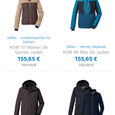
killtec - Isolationsjacke für
Damen
killtec - Herren Skijacke
KSW 111 Women Ski
Quilted Jacket
KSW 48 Men Ski Jacket
155,65 €
155,65 €
199,95 €
199,95 €