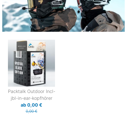
Packtalk Outdoor Incl-
jbl-in-ear-kopfhörer
ab 0,00 €
0,00 €