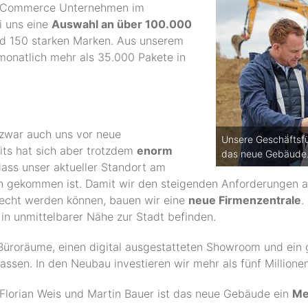
E-Commerce Unternehmen im
i uns eine
Auswahl an über 100.000
d 150 starken Marken. Aus unserem
monatlich mehr als 35.000 Pakete in
 zwar auch uns vor neue
Unsere Geschäftsfüh
its hat sich aber trotzdem
enorm
das neue Gebäude
 dass unser aktueller Standort am
n gekommen ist. Damit wir den steigenden Anforderungen a
echt werden können, bauen wir eine
neue Firmenzentrale
.
in unmittelbarer Nähe zur Stadt befinden.
üroräume, einen digital ausgestatteten Showroom und ein
fassen. In den Neubau investieren wir mehr als fünf Millione
 Florian Weis und Martin Bauer ist das neue Gebäude ein
Me