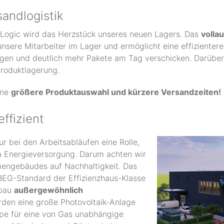
andlogistik
Logic wird das Herzstück unseres neuen Lagers. Das
volla
unsere Mitarbeiter im Lager und ermöglicht eine effizienter
gen und deutlich mehr Pakete am Tag verschicken. Darüber 
Produktlagerung.
ine
größere Produktauswahl und kürzere Versandzeiten!
ffizient
nur bei den Arbeitsabläufen eine Rolle,
a Energieversorgung. Darum achten wir
mengebäudes auf Nachhaltigkeit. Das
EG-Standard der Effizienzhaus-Klasse
ebau
außergewöhnlich
den eine große Photovoltaik-Anlage
e für eine von Gas unabhängige