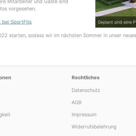
re Mitarbeiter und Gäste sind
utos vorgesehen.
bei SportFits
Geplant sind eine 
2022 starten, sodass wir im nächsten Sommer in unser neue
ionen
Rechtliches
Datenschutz
AGB
gkeit
Impressum
Widerrufsbelehrung