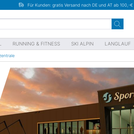
Für Kunden: gratis Versand nach DE und AT ab 100,-€
L
RUNNING & FITNESS
SKI ALPIN
LANGLAUF
zentrale