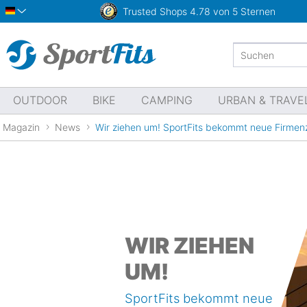
Trusted Shops
4.78 von 5 Sternen
Deutsch
OUTDOOR
BIKE
CAMPING
URBAN & TRAVE
Magazin
News
Wir ziehen um! SportFits bekommt neue Firmen
WIR ZIEHEN
UM!
SportFits bekommt neue