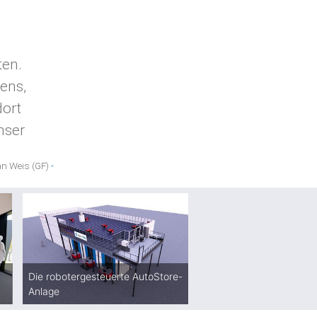
ten.
ens,
dort
nser
an Weis (GF)
Die robotergesteuerte AutoStore-
Anlage