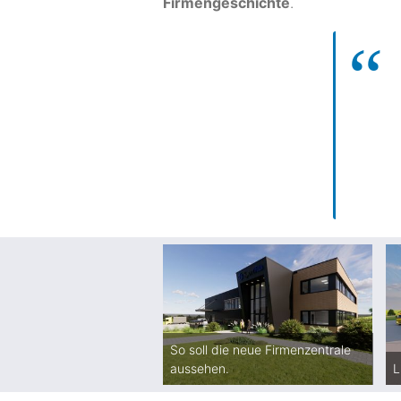
Firmengeschichte
.
So soll die neue Firmenzentrale
aussehen.
L