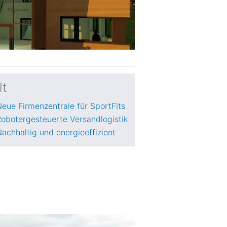
lt
eue Firmenzentrale für SportFits
obotergesteuerte Versandlogistik
achhaltig und energieeffizient