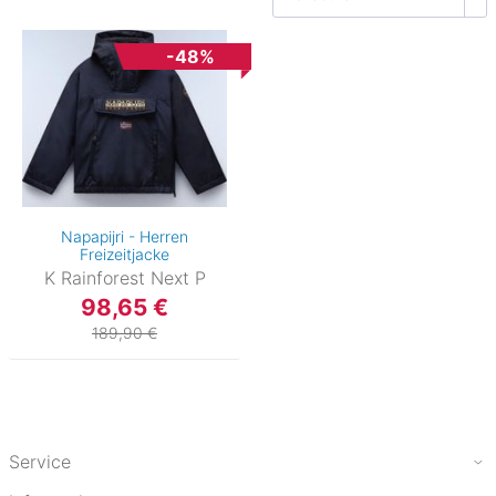
-48%
Napapijri - Herren
Freizeitjacke
K Rainforest Next P
98,65 €
189,90 €
Service