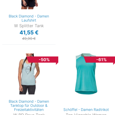
Black Diamond - Damen
Laufshirt
W Splitter Tank
41,55 €
49,90 €
-50%
-61%
Black Diamond - Damen
Tanktop für Outdoor &
Freizeitaktivitäten
Schöffel - Damen Radtrikot
W BD Rays Tank
Top Vignoble Women