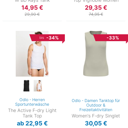
14,95 €
29,35 €
29,90 €
74,95 €
-34%
-33%
bis
Odlo - Herren
Odlo - Damen Tanktop für
Sportunterwäsche
Outdoor &
Freizeitaktivitäten
The Active F-dry Light
Tank Top
Women's F-dry Singlet
ab 22,95 €
30,05 €