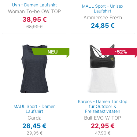
Uyn - Damen Laufshirt
MAUL Sport - Unisex
Woman To-be OW TOP
Laufshirt
Ammersee Fresh
38,95 €
24,85 €
68,90 €
NEU
-52%
Karpos - Damen Tanktop
MAUL Sport - Damen
für Outdoor &
Laufshirt
Freizeitaktivitäten
Garda
Bull EVO W TOP
28,45 €
22,95 €
29,95 €
47,90 €