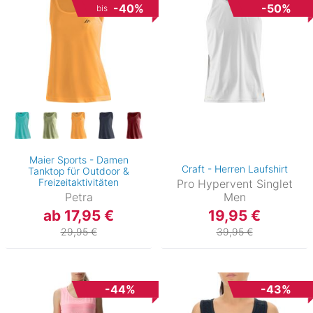
-40%
-50%
bis
Maier Sports - Damen
Craft - Herren Laufshirt
Tanktop für Outdoor &
Freizeitaktivitäten
Pro Hypervent Singlet
Petra
Men
ab 17,95 €
19,95 €
29,95 €
39,95 €
-44%
-43%