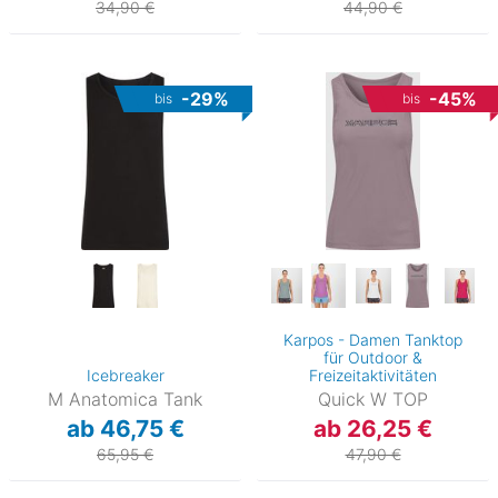
34,90 €
44,90 €
-29%
-45%
bis
bis
Karpos - Damen Tanktop
für Outdoor &
Icebreaker
Freizeitaktivitäten
M Anatomica Tank
Quick W TOP
ab 46,75 €
ab 26,25 €
65,95 €
47,90 €