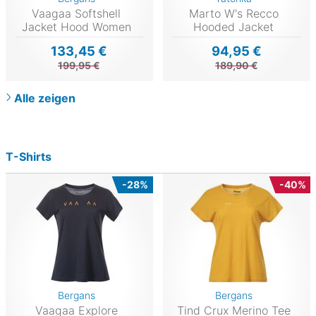
Vaagaa Softshell
Marto W's Recco
Jacket Hood Women
Hooded Jacket
133,45 €
94,95 €
199,95 €
189,90 €
Alle zeigen
T-Shirts
-28%
-40%
Bergans
Bergans
Vaagaa Explore
Tind Crux Merino Tee