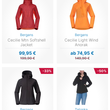
Bergans
Bergans
Cecilie Mtn Softshell
Cecilie Light Wind
Jacket
Anorak
99,95 €
ab 74,95 €
199,90 €
149,90 €
-33%
-50%
Bergans
Tatonka