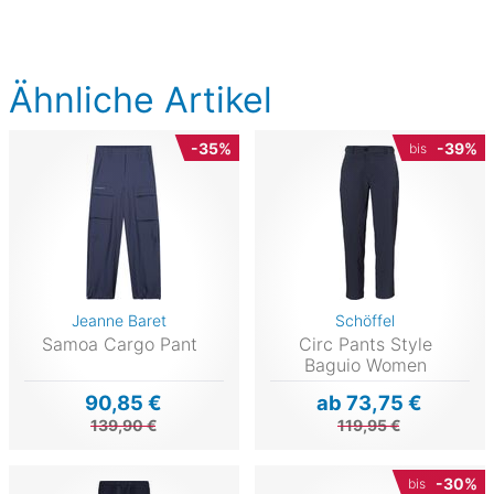
Ähnliche Artikel
-35%
-39%
bis
Jeanne Baret
Schöffel
Samoa Cargo Pant
Circ Pants Style
Baguio Women
90,85 €
ab 73,75 €
139,90 €
119,95 €
-30%
bis