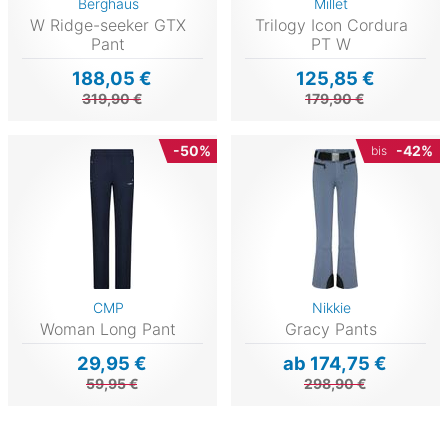
Berghaus
Millet
W Ridge-seeker GTX
Trilogy Icon Cordura
Pant
PT W
188,05 €
125,85 €
319,90 €
179,90 €
-50%
-42%
bis
CMP
Nikkie
Woman Long Pant
Gracy Pants
29,95 €
ab 174,75 €
59,95 €
298,90 €