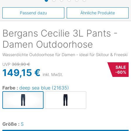
Passend dazu
Ähnliche Produkte
Bergans
Cecilie 3L Pants -
Damen Outdoorhose
Wasserdichte Outdoorhose für Damen - ideal für Skitour & Freeski
UVP
369,90 €
SALE
149,15 €
-
60
%
inkl. MwSt.
Farbe :
deep sea blue (21635)
Größe :
S