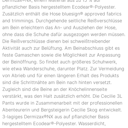
Dermizax®NX, einem Material aus zu 15 % auf
pflanzlicher Basis hergestelltem Ecodear®-Polyester.
Zusätzlich enthält die Hose bluesign® approved fabrics
and trimmings. Durchgehende seitliche Reißverschlüsse
am Bein erleichtern das An- und Ausziehen der Hose,
ohne dass die Schuhe dafür ausgezogen werden müssen.
Die Reißverschlüsse dienen bei schweißtreibender
Aktivität auch zur Belüftung. Am Beinabschluss gibt es
feste Gamaschen sowie die Möglichkeit zur Anpassung
der Beinöffnung. So findet auch größeres Schuhwerk,
wie etwa Wanderschuhe, darunter Platz. Zur Vermeidung
von Abrieb und für einen längeren Erhalt des Produkts
sind die Schrittnähte am Bein nach hinten versetzt.
Zugleich sind die Beine an der Knöchelinnenseite
verstärkt, was den Halt zusätzlich erhöht. Die Cecilie 3L
Pants wurde in Zusammenarbeit mit der professionellen
Abenteurerin und Bergsteigerin Cecilie Skog entwickelt.
3-lagiges Dermizax®NX aus auf pflanzlicher Basis
hergestelltem Ecodear®-Polyester. Wasserdicht,