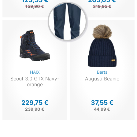
159,90 €
319,95 €
HAIX
Barts
Scout 3.0 GTX Navy-
Augusti Beanie
orange
229,75 €
37,55 €
239,90 €
44,99 €