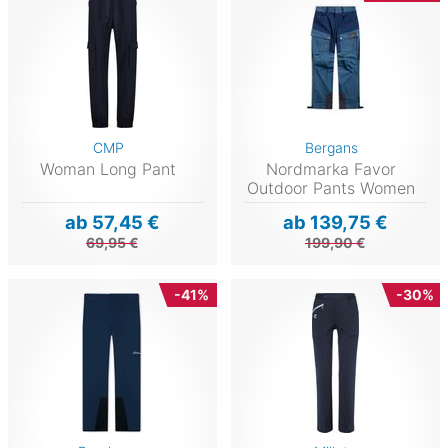
CMP
Bergans
Woman Long Pant
Nordmarka Favor
Outdoor Pants Women
ab 57,45 €
ab 139,75 €
69,95 €
199,90 €
-41%
-30%