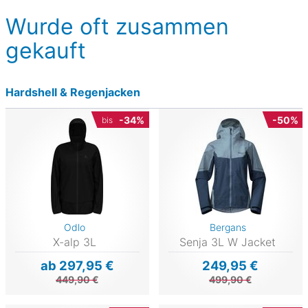
Wurde oft zusammen
gekauft
Hardshell & Regenjacken
-34%
-50%
bis
Odlo
Bergans
X-alp 3L
Senja 3L W Jacket
ab 297,95 €
249,95 €
449,90 €
499,90 €