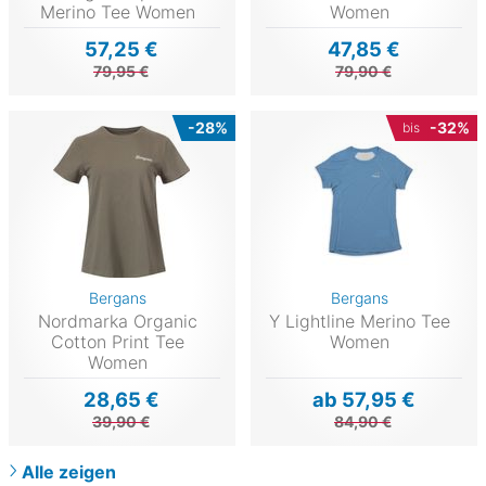
Merino Tee Women
Women
57,25 €
47,85 €
79,95 €
79,90 €
-28%
-32%
bis
Bergans
Bergans
Nordmarka Organic
Y Lightline Merino Tee
Cotton Print Tee
Women
Women
28,65 €
ab 57,95 €
39,90 €
84,90 €
Alle zeigen