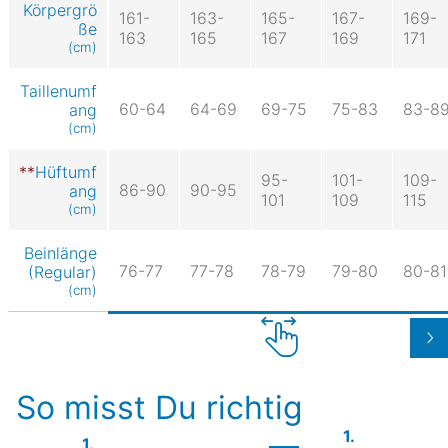
Körpergrö
161-
163-
165-
167-
169-
ße
163
165
167
169
171
(cm)
Taillenumf
60-64
64-69
69-75
75-83
83-8
ang
(cm)
Hüftumf
95-
101-
109-
86-90
90-95
ang
101
109
115
(cm)
Beinlänge
76-77
77-78
78-79
79-80
80-81
(Regular)
(cm)
So misst Du richtig
1.
1.