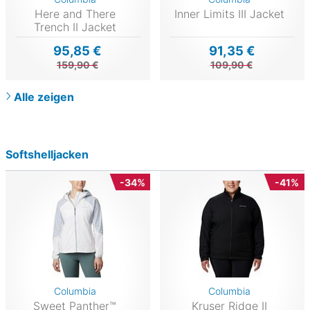
Here and There
Inner Limits III Jacket
Trench II Jacket
95,85 €
91,35 €
159,90 €
109,90 €
Alle zeigen
Softshelljacken
-34%
-41%
Columbia
Columbia
Sweet Panther™
Kruser Ridge II