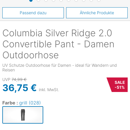
Passend dazu
Ähnliche Produkte
Columbia
Silver Ridge 2.0
Convertible Pant - Damen
Outdoorhose
UV Schutze Outdoorhose für Damen - ideal für Wandern und
Reisen
UVP
74,99 €
SALE
36,75 €
-
51
%
inkl. MwSt.
Farbe :
grill (028)