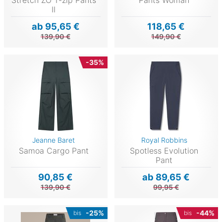
II
ab 95,65 €
118,65 €
139,90 €
149,90 €
-35%
Jeanne Baret
Royal Robbins
Samoa Cargo Pant
Spotless Evolution
Pant
90,85 €
ab 89,65 €
139,90 €
99,95 €
-25%
-44%
bis
bis