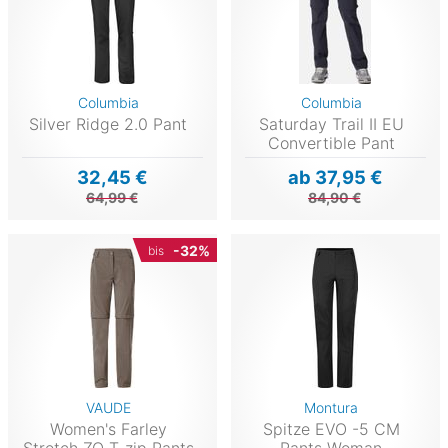
Columbia
Columbia
Silver Ridge 2.0 Pant
Saturday Trail II EU
Convertible Pant
32,45 €
ab 37,95 €
64,99 €
84,90 €
-32%
bis
VAUDE
Montura
Women's Farley
Spitze EVO -5 CM
Stretch ZO T-zip Pants
Pants Woman