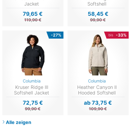
Jacket
Softshell
79,65 €
58,45 €
119,90 €
99,90 €
-27%
-33%
bis
Columbia
Columbia
Kruser Ridge III
Heather Canyon II
Softshell Jacket
Hooded Softshell
72,75 €
ab 73,75 €
99,90 €
109,90 €
Alle zeigen