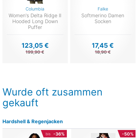
Columbia
Falke
Women's Delta Ridge II
Softmerino Damen
Hooded Long Down
Socken
Puffer
123,05 €
17,45 €
199,90 €
18,90 €
Wurde oft zusammen
gekauft
Hardshell & Regenjacken
-36%
-50%
bis