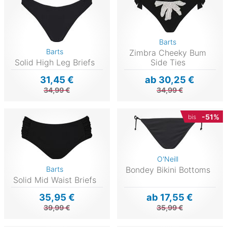
Barts
Barts
Zimbra Cheeky Bum
Solid High Leg Briefs
Side Ties
31,45 €
ab 30,25 €
34,99 €
34,99 €
-51%
bis
O'Neill
Barts
Bondey Bikini Bottoms
Solid Mid Waist Briefs
35,95 €
ab 17,55 €
39,99 €
35,99 €