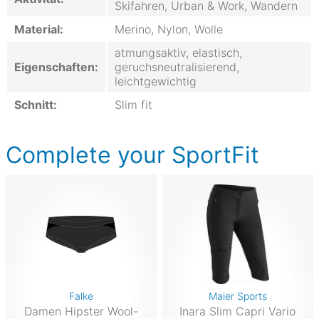
Skifahren, Urban & Work, Wandern
Material:
Merino, Nylon, Wolle
atmungsaktiv, elastisch,
Eigenschaften:
geruchsneutralisierend,
leichtgewichtig
Schnitt:
Slim fit
Complete your SportFit
Falke
Maier Sports
Damen Hipster Wool-
Inara Slim Capri Vario