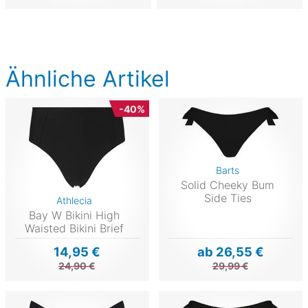
Ähnliche Artikel
-40%
Barts
Solid Cheeky Bum
Side Ties
Athlecia
Bay W Bikini High
Waisted Bikini Brief
14,95 €
ab 26,55 €
24,90 €
29,99 €