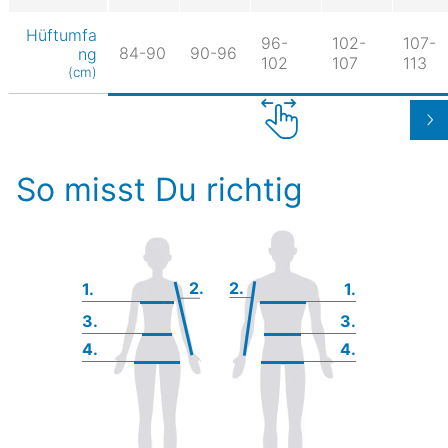
Hüftumfa
96-
102-
107-
84-90
90-96
ng
102
107
113
(cm)
So misst Du richtig
2.
2.
1.
1.
3.
3.
4.
4.