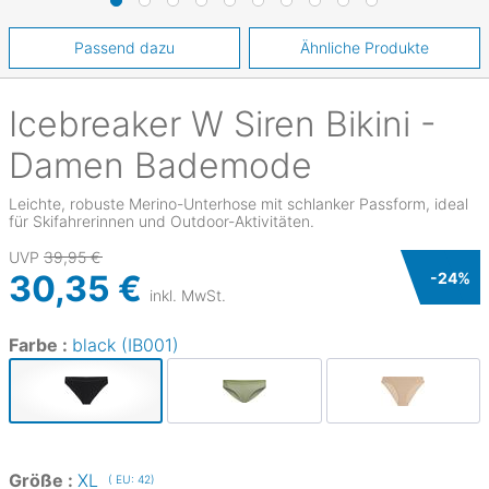
Passend dazu
Ähnliche Produkte
Icebreaker
W Siren Bikini -
Damen Bademode
Leichte, robuste Merino-Unterhose mit schlanker Passform, ideal
für Skifahrerinnen und Outdoor-Aktivitäten.
UVP
39,95 €
30,35 €
-
24
%
inkl. MwSt.
Farbe :
black (IB001)
Größe :
XL
( EU: 42)