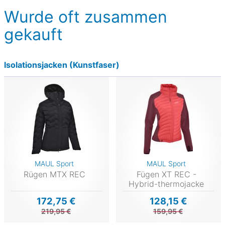
Wurde oft zusammen
gekauft
Isolationsjacken (Kunstfaser)
MAUL Sport
MAUL Sport
Rügen MTX REC
Fügen XT REC -
Hybrid-thermojacke
172,75 €
128,15 €
219,95 €
159,95 €