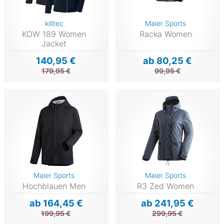
killtec
Maier Sports
KOW 189 Women
Racka Women
Jacket
140,95 €
ab 80,25 €
179,95 €
99,95 €
Maier Sports
Maier Sports
Hochblauen Men
R3 Zed Women
ab 164,45 €
ab 241,95 €
199,95 €
299,95 €