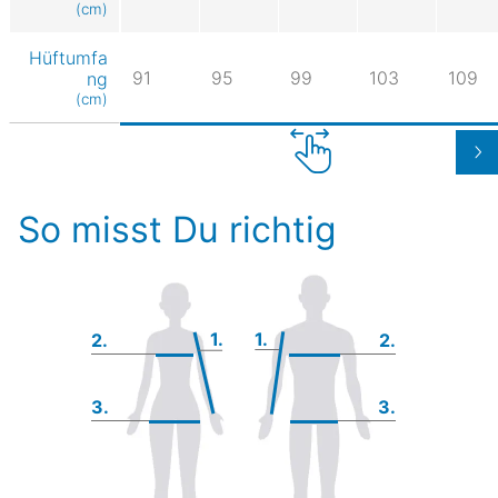
(cm)
Hüftumfa
91
95
99
103
109
ng
(cm)
So misst Du richtig
1.
1.
2.
2.
3.
3.