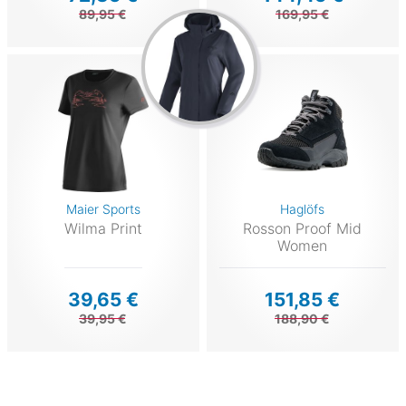
89,95 €
169,95 €
Maier Sports
Haglöfs
Wilma Print
Rosson Proof Mid
Women
39,65 €
151,85 €
39,95 €
188,90 €