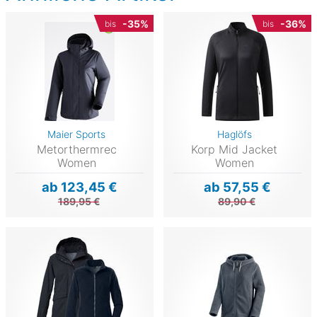
-35%
-36%
bis
bis
Maier Sports
Haglöfs
Metorthermrec
Korp Mid Jacket
Women
Women
ab 123,45 €
ab 57,55 €
189,95 €
89,90 €