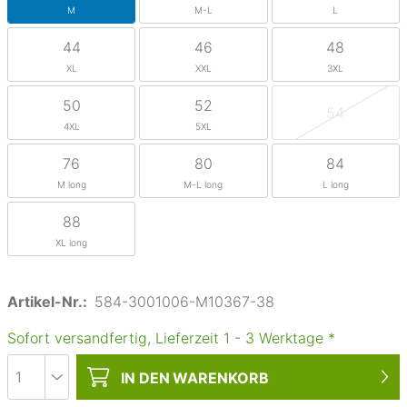
M
M-L
L
44
46
48
XL
XXL
3XL
50
52
54
4XL
5XL
76
80
84
M long
M-L long
L long
88
XL long
Artikel-Nr.:
584-3001006-M10367-38
Sofort versandfertig, Lieferzeit
1
-
3
Werktage
*
IN DEN
WARENKORB