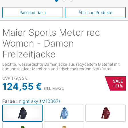
Passend dazu
Ähnliche Produkte
Maier Sports
Metor rec
Women - Damen
Freizeitjacke
Leichte, wasserdichte Damenjacke aus recyceltem Material mit
atmungsaktiver Membran und frischehaltendem Netzfutter.
UVP
179,95 €
SALE
124,55 €
-
31
%
inkl. MwSt.
Farbe :
night sky (M10367)