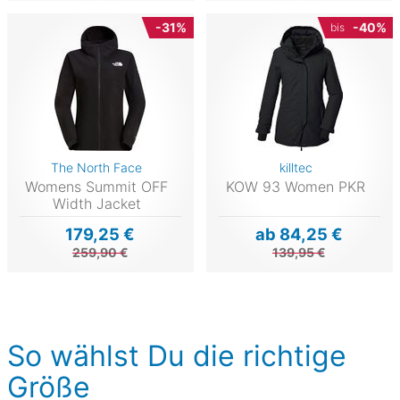
-31%
-40%
bis
The North Face
killtec
Womens Summit OFF
KOW 93 Women PKR
Width Jacket
179,25 €
ab 84,25 €
259,90 €
139,95 €
So wählst Du die richtige
Größe