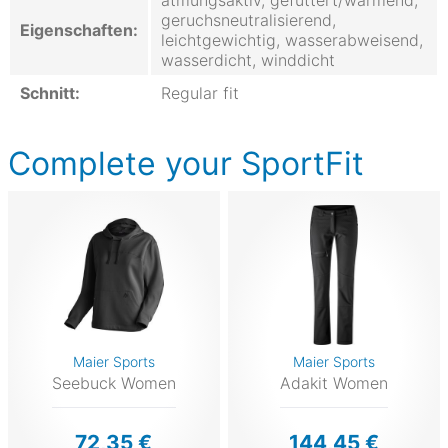
atmungsaktiv, gefüttert/wärmend,
geruchsneutralisierend,
Eigenschaften:
leichtgewichtig, wasserabweisend,
wasserdicht, winddicht
Schnitt:
Regular fit
Complete your SportFit
Maier Sports
Maier Sports
Seebuck Women
Adakit Women
72,35 €
144,45 €