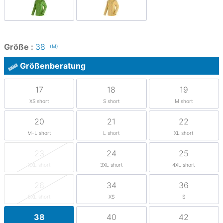
Größe :
38
(M)
Größenberatung
17
18
19
XS short
S short
M short
20
21
22
M-L short
L short
XL short
23
24
25
XXL short
3XL short
4XL short
26
34
36
5XL short
XS
S
38
40
42