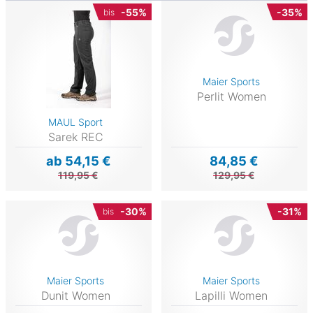
-55%
-35%
bis
Maier Sports
Perlit Women
MAUL Sport
Sarek REC
ab 54,15 €
84,85 €
119,95 €
129,95 €
-30%
-31%
bis
Maier Sports
Maier Sports
Dunit Women
Lapilli Women