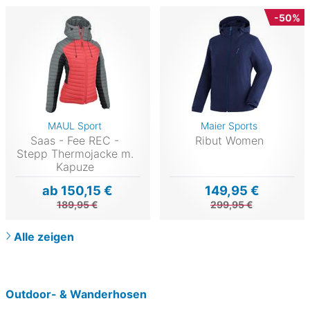
-50%
MAUL Sport
Maier Sports
Saas - Fee REC -
Ribut Women
Stepp Thermojacke m.
Kapuze
ab 150,15 €
149,95 €
189,95 €
299,95 €
Alle zeigen
Outdoor- & Wanderhosen