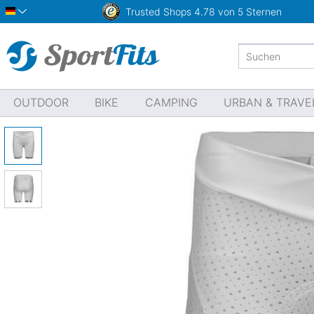
Trusted Shops
4.78 von 5 Sternen
Deutsch
OUTDOOR
BIKE
CAMPING
URBAN & TRAVE