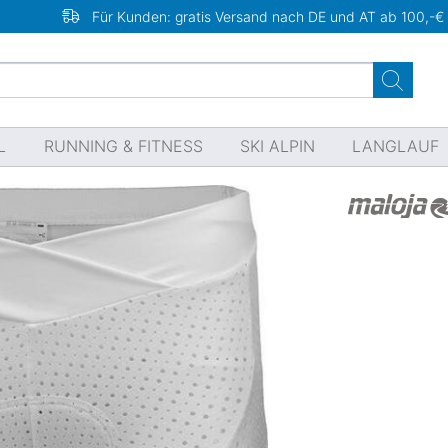
Für Kunden: gratis Versand nach DE und AT ab 100,-€
L
RUNNING & FITNESS
SKI ALPIN
LANGLAUF