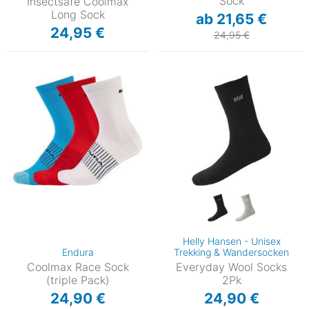
Sock
Insectsafe Coolmax
Long Sock
ab 21,65 €
24,95 €
24,95 €
Helly Hansen - Unisex
Endura
Trekking & Wandersocken
Coolmax Race Sock
Everyday Wool Socks
(triple Pack)
2Pk
24,90 €
24,90 €