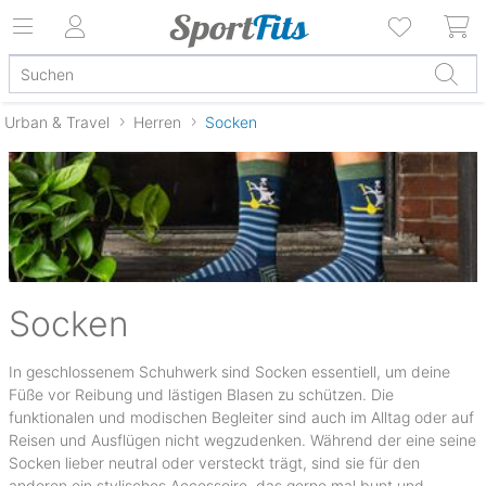
Urban & Travel
Herren
Socken
(2)
Socken
In geschlossenem Schuhwerk sind Socken essentiell, um deine
Füße vor Reibung und lästigen Blasen zu schützen. Die
funktionalen und modischen Begleiter sind auch im Alltag oder auf
Reisen und Ausflügen nicht wegzudenken. Während der eine seine
Socken lieber neutral oder versteckt trägt, sind sie für den
anderen ein stylisches Accessoire, das gerne mal bunt und