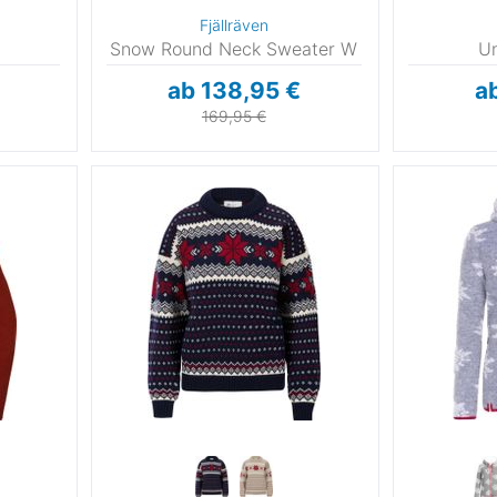
Fjällräven
Snow Round Neck Sweater W
Un
ab 138,95 €
a
169,95 €