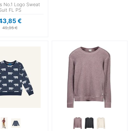
ls No.1 Logo Sweat
Suit FL PS
43,85 €
49,95 €