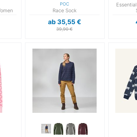
POC
Essentia
 Women
Race Sock
ab 35,55 €
39,90 €