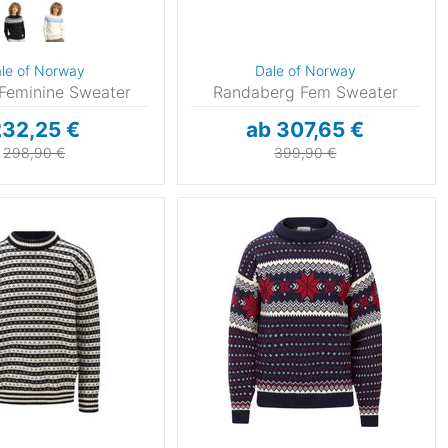
le of Norway
Dale of Norway
Feminine Sweater
Randaberg Fem Sweater
32,25 €
ab 307,65 €
298,90 €
399,90 €