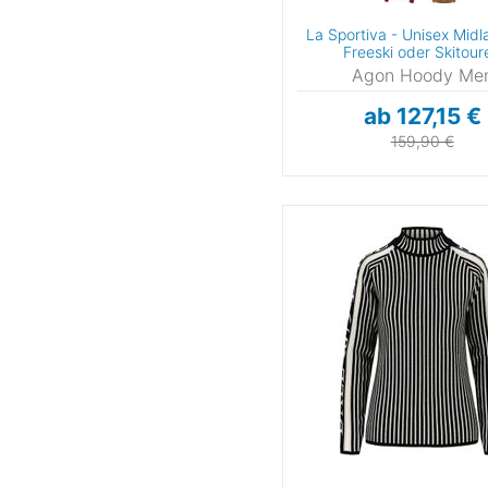
La Sportiva - Unisex Midl
Freeski oder Skitour
Agon Hoody Me
ab 127,15 €
159,90 €