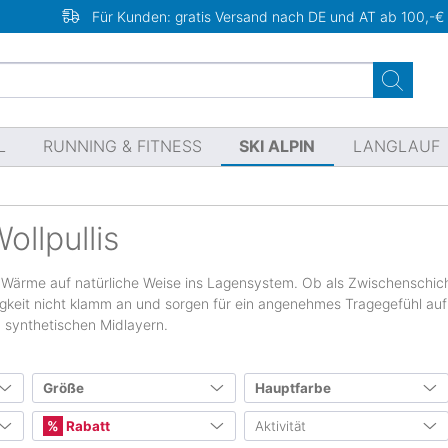
Für Kunden: gratis Versand nach DE und AT ab 100,-€
L
RUNNING & FITNESS
SKI ALPIN
LANGLAUF
ollpullis
en Wärme auf natürliche Weise ins Lagensystem. Ob als Zwischenschicht
tigkeit nicht klamm an und sorgen für ein angenehmes Tragegefühl auf
u synthetischen Midlayern.
Größe
Hauptfarbe
Internationale Größen
Rabatt
Aktivität
4
12
10
7