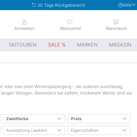
Hilfe
30 Tage Rückgaberecht
Anmelden
Merkzettel
Warenkorb
SKITOUREN
SALE
MARKEN
MAGAZIN
 oder solo beim Winterspaziergang – sie isolieren zuverlässig,
 langen Skitagen. Besonders bei kaltem, trockenem Wetter sind sie
Zweitfarbe
Preis
Ausstattung (Jacken)
Eigenschaften
4
2