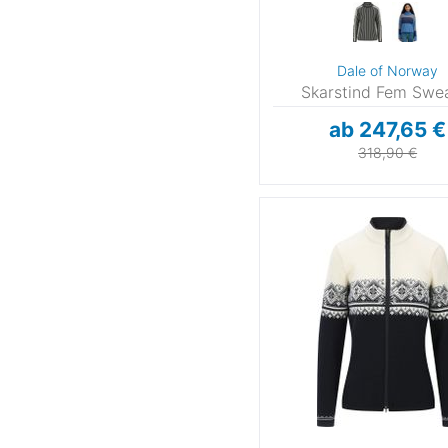
Dale of Norway
Skarstind Fem Swe
ab 247,65 €
318,90 €