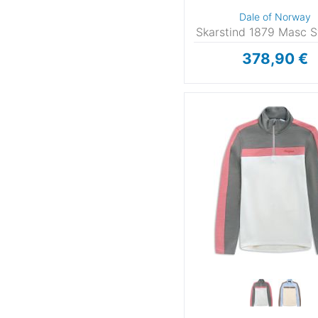
La Sportiva
Dale of Norway
Löffler
Skarstind 1879 Masc 
Napapijri
(
Picture
378,90 €
POC
Puma
(
Super.Natural
(