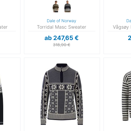
Dale of Norway
Da
ater
Torridal Masc Sweater
Vågsøy 
ab 247,65 €
2
318,90 €