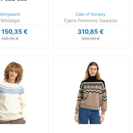
Almgwand
Dale of Norway
Wildalpe
Fjære Feminine Sweater
 150,35 €
310,85 €
189,95 €
399,90 €