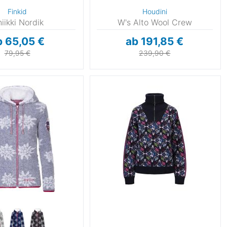
Finkid
Houdini
iikki Nordik
W's Alto Wool Crew
b 65,05 €
ab 191,85 €
79,95 €
239,90 €