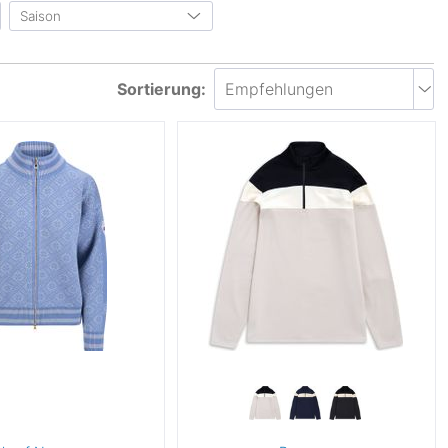
von
bis
0 €
1500 €
Saison
Kapuze
(5)
atmungsaktiv
(24)
Belüftungsreißverschluss
(3)
leichtgewichtig
(14)
Herbst & Winter
(88)
Daumenschlaufen
(4)
wasserabweisend
(1)
Frühjahr & Sommer
(3)
Sortierung:
Verstellbare Kapuze
(1)
elastisch
(20)
Ganzjahr
(1)
schnelltrocknend
(3)
)
winddicht
(7)
geruchsneutralisierend
(7)
feuchtigkeitstransportierend