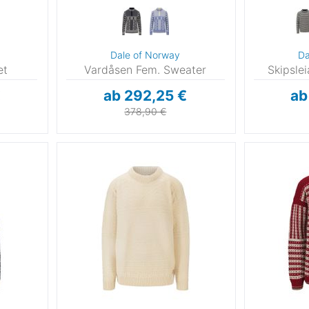
Dale of Norway
Da
et
Vardåsen Fem. Sweater
Skipsle
€
ab 292,25 €
ab
378,90 €