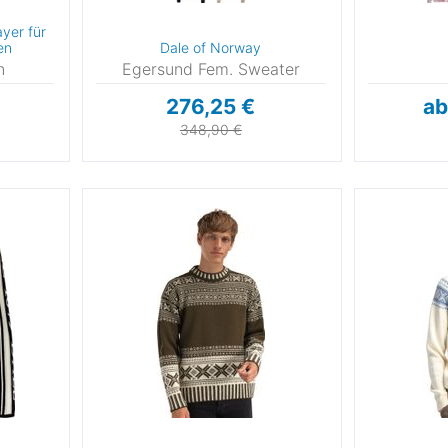
ayer für
en
Dale of Norway
n
Egersund Fem. Sweater
276,25 €
ab
348,90 €