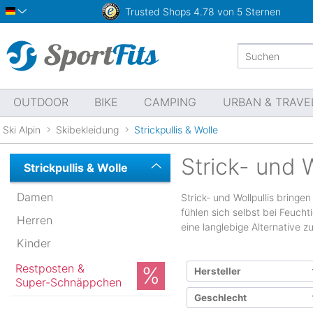
Trusted Shops
4.78 von 5 Sternen
Deutsch
OUTDOOR
BIKE
CAMPING
URBAN & TRAVE
Ski Alpin
Skibekleidung
Strickpullis & Wolle
Strick- und W
Strickpullis & Wolle
Damen
Strick- und Wollpullis bring
fühlen sich selbst bei Feuch
Herren
eine langlebige Alternative z
Kinder
Restposten &
Hersteller
Super-Schnäppchen
Geschlecht