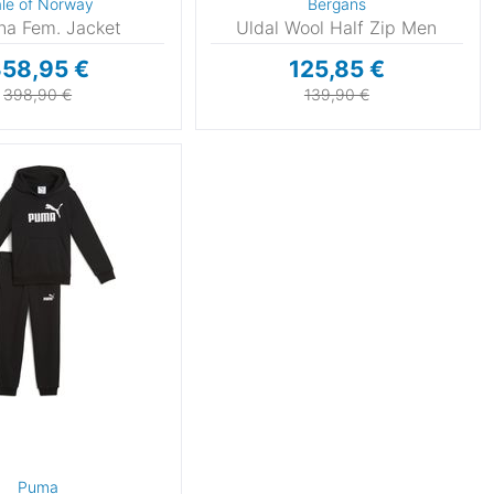
le of Norway
Bergans
na Fem. Jacket
Uldal Wool Half Zip Men
58,95 €
125,85 €
398,90 €
139,90 €
Puma