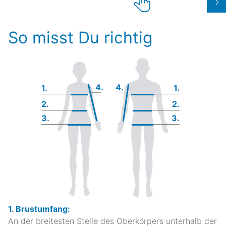
So misst Du richtig
4.
4.
1.
1.
2.
2.
3.
3.
1. Brustumfang:
An der breitesten Stelle des Oberkörpers unterhalb der