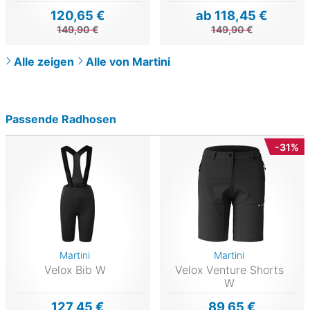
120,65 €
ab 118,45 €
149,90 €
149,90 €
Alle zeigen
Alle von Martini
Passende Radhosen
-31%
Martini
Martini
Velox Bib W
Velox Venture Shorts
W
127,45 €
89,65 €