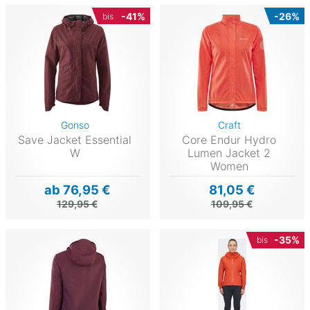
-41%
-26%
bis
Gonso
Craft
Save Jacket Essential
Core Endur Hydro
W
Lumen Jacket 2
Women
ab 76,95 €
81,05 €
129,95 €
109,95 €
-35%
bis