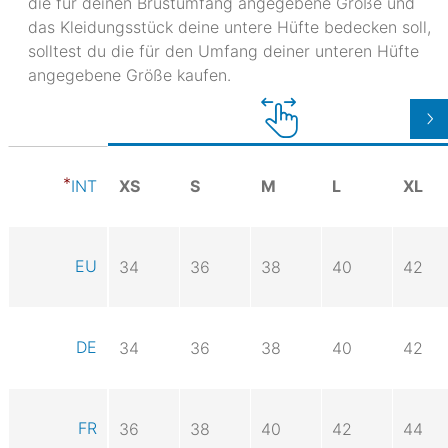
die für deinen Brustumfang angegebene Größe und
das Kleidungsstück deine untere Hüfte bedecken soll,
solltest du die für den Umfang deiner unteren Hüfte
angegebene Größe kaufen.
XS
S
M
L
XL
INT
EU
34
36
38
40
42
DE
34
36
38
40
42
FR
36
38
40
42
44