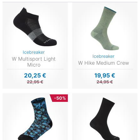
Icebreaker
Icebreaker
W Multisport Light
W Hike Medium Crew
Micro
20,25 €
19,95 €
22,95 €
24,95 €
-50%