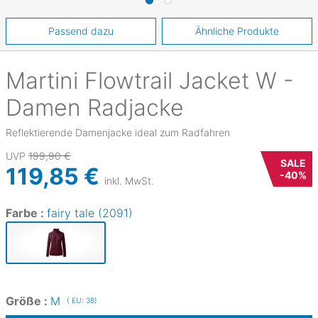
Passend dazu
Ähnliche Produkte
Martini
Flowtrail Jacket W -
Damen Radjacke
Reflektierende Damenjacke ideal zum Radfahren
UVP
199,90 €
SALE
119,85 €
-
40
%
inkl. MwSt.
Farbe :
fairy tale (2091)
Größe :
M
( EU: 38)