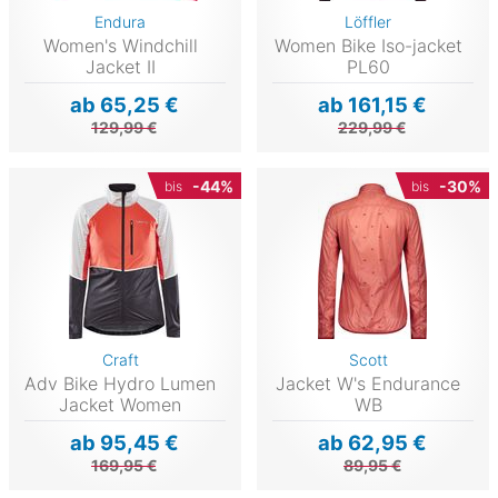
Endura
Löffler
Women's Windchill
Women Bike Iso-jacket
Jacket II
PL60
ab 65,25 €
ab 161,15 €
129,99 €
229,99 €
-44%
-30%
bis
bis
Craft
Scott
Adv Bike Hydro Lumen
Jacket W's Endurance
Jacket Women
WB
ab 95,45 €
ab 62,95 €
169,95 €
89,95 €