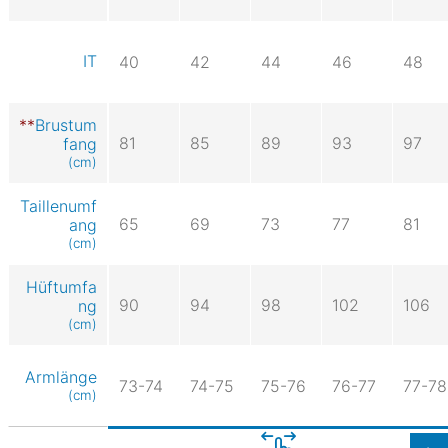
IT
40
42
44
46
48
Brustum
81
85
89
93
97
fang
(cm)
Taillenumf
65
69
73
77
81
ang
(cm)
Hüftumfa
90
94
98
102
106
ng
(cm)
Armlänge
73-74
74-75
75-76
76-77
77-78
(cm)