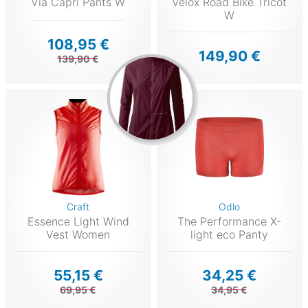
Via Capri Pants W
Velox Road Bike Tricot
W
108,95 €
149,90 €
139,90 €
Craft
Odlo
Essence Light Wind
The Performance X-
Vest Women
light eco Panty
55,15 €
34,25 €
69,95 €
34,95 €