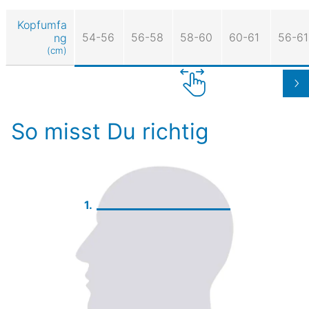
Kopfumfa
54-56
56-58
58-60
60-61
56-61
ng
(cm)
So misst Du richtig
1.