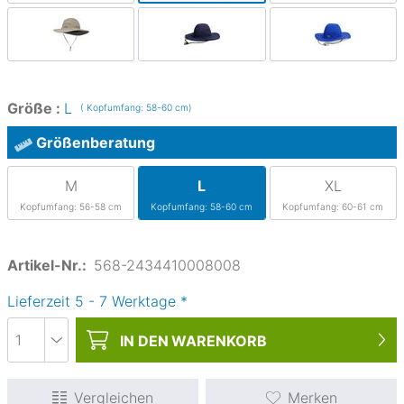
Größe :
L
( Kopfumfang: 58-60 cm)
Größenberatung
M
L
XL
Kopfumfang: 56-58 cm
Kopfumfang: 58-60 cm
Kopfumfang: 60-61 cm
Artikel-Nr.:
568-2434410008008
Lieferzeit
5
-
7
Werktage
*
IN DEN
WARENKORB
Vergleichen
Merken