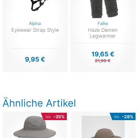
Alpina
Falke
Eyewear Strap Style
Haze Damen
Legwarmer
19,65 €
9,95 €
21,90 €
Ähnliche Artikel
-35%
-28%
bis
bis