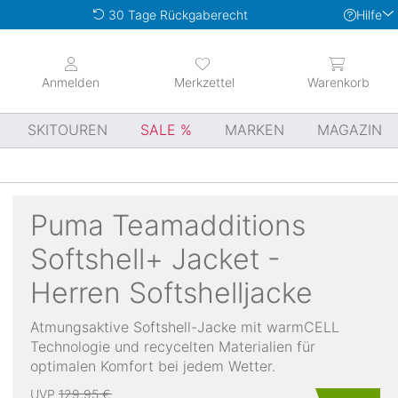
Hilfe
30 Tage Rückgaberecht
Anmelden
Merkzettel
Warenkorb
SKITOUREN
SALE
MARKEN
MAGAZIN
Puma
Teamadditions
Softshell+ Jacket -
Herren Softshelljacke
Atmungsaktive Softshell-Jacke mit warmCELL
Technologie und recycelten Materialien für
optimalen Komfort bei jedem Wetter.
UVP
129,95 €