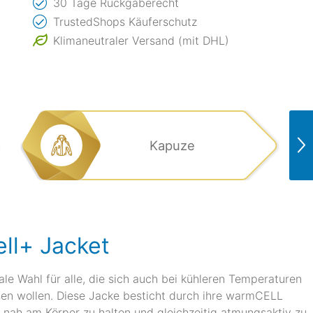
30 Tage Rückgaberecht
TrustedShops Käuferschutz
Klimaneutraler Versand (mit DHL)
Kapuze
ll+ Jacket
le Wahl für alle, die sich auch bei kühleren Temperaturen
ssen wollen. Diese Jacke besticht durch ihre warmCELL
 nah am Körper zu halten und gleichzeitig atmungsaktiv zu