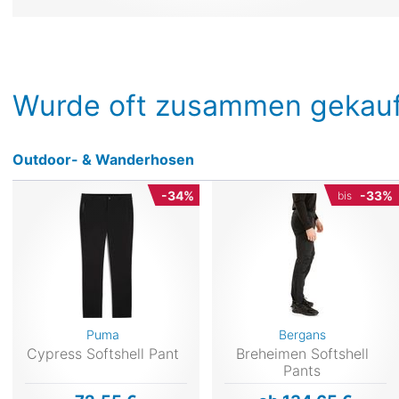
Wurde oft zusammen gekauf
Outdoor- & Wanderhosen
-34%
-33%
bis
Puma
Bergans
Cypress Softshell Pant
Breheimen Softshell
Pants