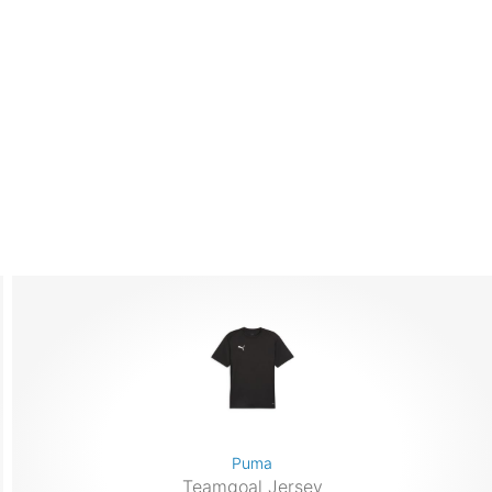
Puma
Teamgoal Jersey