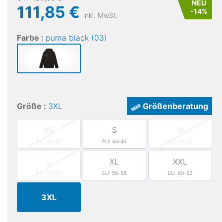
NEU
111,85 €
-
14
%
inkl. MwSt.
Farbe :
puma black (03)
Größe :
3XL
Größenberatung
XS
S
M
EU: 40-42
EU: 44-46
EU: 48-50
L
XL
XXL
EU: 52-54
EU: 56-58
EU: 60-62
3XL