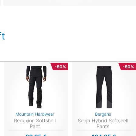
t
-50%
-50%
Mountain Hardwear
Bergans
Reduxion Softshell
Senja Hybrid Softshell
Pant
Pants