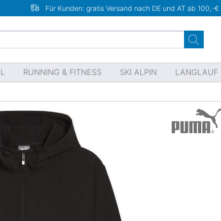
Für Kunden: gratis Versand nach DE und AT ab 100,-€
EL
RUNNING & FITNESS
SKI ALPIN
LANGLAUF