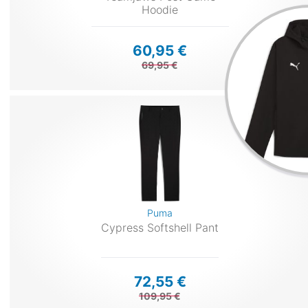
Hoodie
60,95 €
69,95 €
Puma
Cypress Softshell Pant
72,55 €
109,95 €