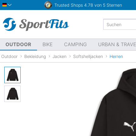
Trusted Shops
4.78 von 5 Sternen
Deutsch
OUTDOOR
BIKE
CAMPING
URBAN & TRAV
Outdoor
Bekleidung
Jacken
Softshelljacken
Herren