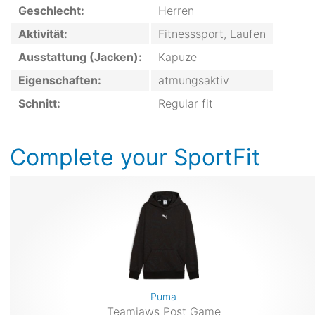
Geschlecht:
Herren
Aktivität:
Fitnesssport, Laufen
Ausstattung (Jacken):
Kapuze
Eigenschaften:
atmungsaktiv
Schnitt:
Regular fit
Complete your SportFit
Puma
Teamjaws Post Game