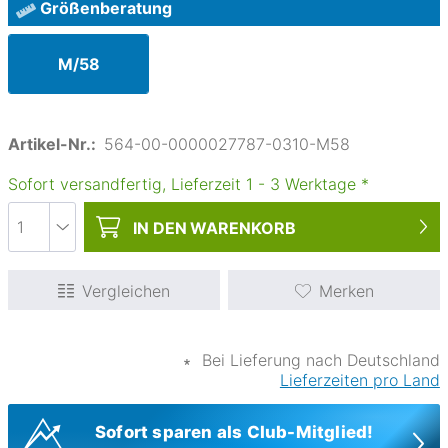
Größenberatung
M/58
Artikel-Nr.:
564-00-0000027787-0310-M58
Sofort versandfertig, Lieferzeit
1
-
3
Werktage
*
IN DEN
WARENKORB
Vergleichen
Merken
∗
Bei Lieferung nach Deutschland
Lieferzeiten pro Land
Sofort sparen als Club-Mitglied!