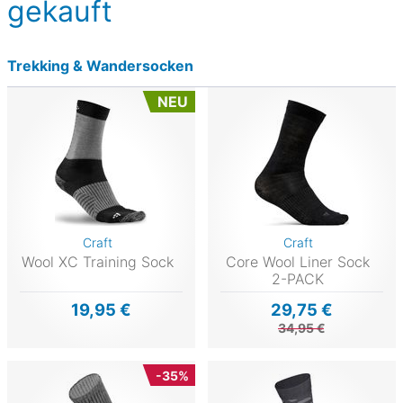
gekauft
Trekking & Wandersocken
NEU
Craft
Craft
Wool XC Training Sock
Core Wool Liner Sock
2-PACK
19,95 €
29,75 €
34,95 €
-35%