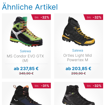
Ähnliche Artikel
-32%
-32%
bis
bis
Salewa
Salewa
Ortles Light Mid
MS Condor EVO GTX
Powertex M
(M)
ab 237,85 €
ab 203,85 €
349,90 €
299,90 €
-31%
-32%
bis
bis