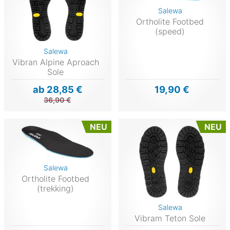
Salewa
Ortholite Footbed
(speed)
Salewa
Vibran Alpine Aproach
Sole
ab 28,85 €
19,90 €
36,90 €
NEU
NEU
Salewa
Ortholite Footbed
(trekking)
Salewa
Vibram Teton Sole