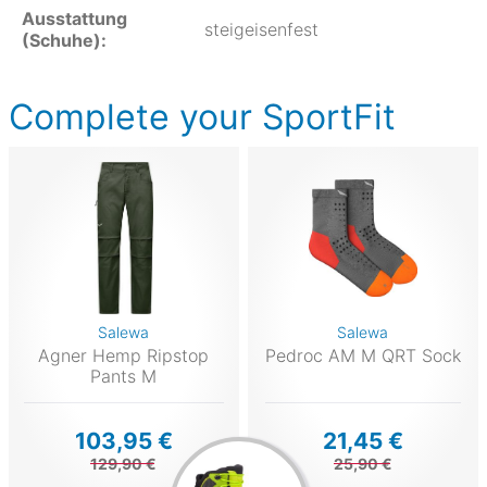
Ausstattung
steigeisenfest
(Schuhe):
Complete your SportFit
Salewa
Salewa
Agner Hemp Ripstop
Pedroc AM M QRT Sock
Pants M
103,95 €
21,45 €
129,90 €
25,90 €