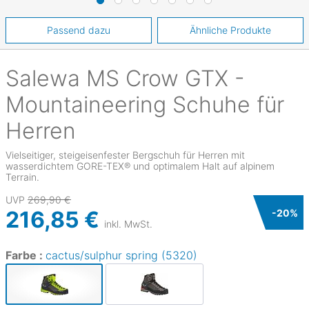
Passend dazu
Ähnliche Produkte
Salewa
MS Crow GTX -
Mountaineering Schuhe für
Herren
Vielseitiger, steigeisenfester Bergschuh für Herren mit
wasserdichtem GORE-TEX® und optimalem Halt auf alpinem
Terrain.
UVP
269,90 €
216,85 €
-
20
%
inkl. MwSt.
Farbe :
cactus/sulphur spring (5320)