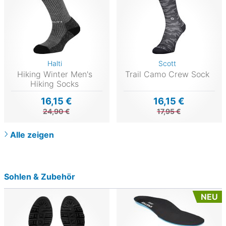
Halti
Scott
Hiking Winter Men's
Trail Camo Crew Sock
Hiking Socks
16,15 €
16,15 €
24,90 €
17,95 €
Alle zeigen
Sohlen & Zubehör
NEU