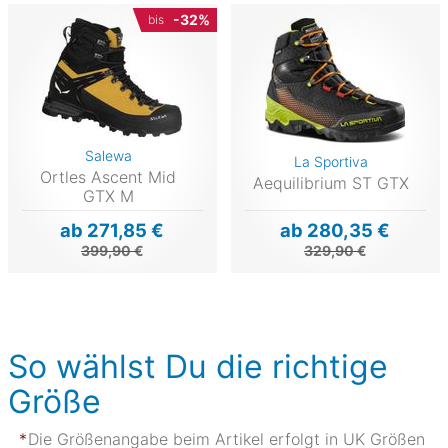
-32%
bis
Salewa
La Sportiva
Ortles Ascent Mid
Aequilibrium ST GTX
GTX M
ab 271,85 €
ab 280,35 €
399,90 €
329,90 €
So wählst Du die richtige
Größe
Die Größenangabe beim Artikel erfolgt in UK Größen