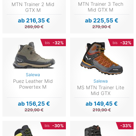
MTN Trainer 3 Tech
MTN Trainer 2 Mid
Mid GTX M
GTX M
ab 216,35 €
ab 225,55 €
269,90 €
279,90 €
-32%
-32%
bis
bis
Salewa
Puez Leather Mid
Salewa
Powertex M
MS MTN Trainer Lite
Mid GTX
ab 156,25 €
ab 149,45 €
229,90 €
219,90 €
-30%
-33%
bis