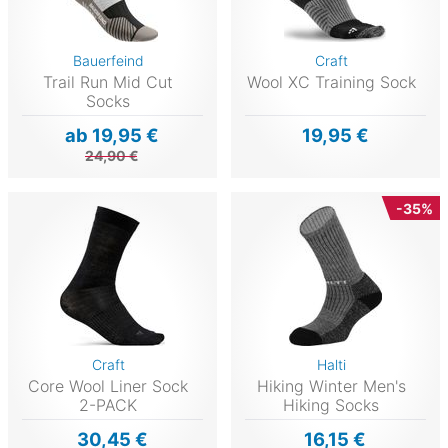
Bauerfeind
Craft
Trail Run Mid Cut
Wool XC Training Sock
Socks
ab 19,95 €
19,95 €
24,90 €
-35%
Craft
Halti
Core Wool Liner Sock
Hiking Winter Men's
2-PACK
Hiking Socks
30,45 €
16,15 €