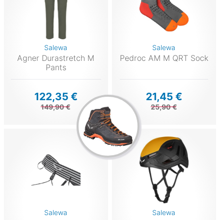
Salewa
Salewa
Agner Durastretch M
Pedroc AM M QRT Sock
Pants
122,35 €
21,45 €
149,90 €
25,90 €
Salewa
Salewa