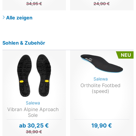
34,95 €
24,90 €
Alle zeigen
Sohlen & Zubehör
NEU
Salewa
Ortholite Footbed
(speed)
Salewa
Vibran Alpine Aproach
Sole
ab 30,25 €
19,90 €
36,90 €