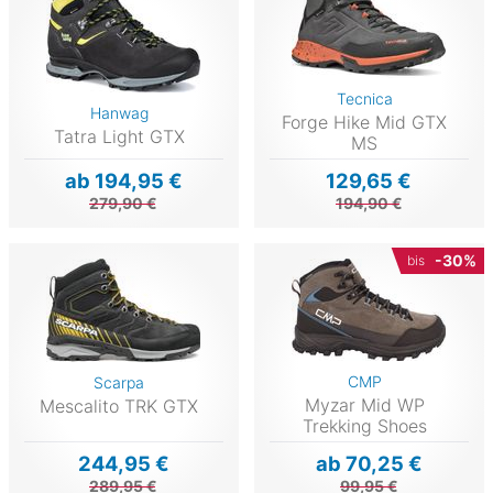
Tecnica
Hanwag
Forge Hike Mid GTX
Tatra Light GTX
MS
ab 194,95 €
129,65 €
279,90 €
194,90 €
-30%
bis
CMP
Scarpa
Myzar Mid WP
Mescalito TRK GTX
Trekking Shoes
244,95 €
ab 70,25 €
289,95 €
99,95 €