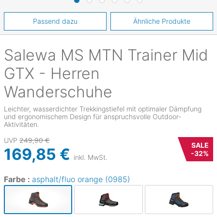
Passend dazu
Ähnliche Produkte
Salewa
MS MTN Trainer Mid
GTX - Herren
Wanderschuhe
Leichter, wasserdichter Trekkingstiefel mit optimaler Dämpfung
und ergonomischem Design für anspruchsvolle Outdoor-
Aktivitäten.
UVP
249,90 €
SALE
169,85 €
-
32
%
inkl. MwSt.
Farbe :
asphalt/fluo orange (0985)