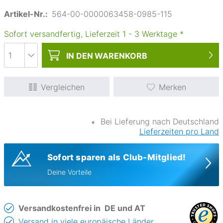
Artikel-Nr.:
564-00-0000063458-0985-115
Sofort versandfertig, Lieferzeit
1
-
3
Werktage
*
IN DEN
WARENKORB
Vergleichen
Merken
∗
Bei Lieferung nach Deutschland
Lieferzeiten pro Land
Sofort sparen als Club-Mitglied!
Deine Vorteile
Versandkostenfrei in
DE und AT
Versand in viele europäische Länder