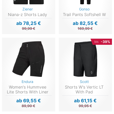
Ziener
Gonso
Niana-z Shorts Lady
Trail Pants Softshell W
ab 78,25 €
ab 82,55 €
99,99 €
169,99 €
-39%
bis
Endura
Scott
Women's Hummvee
Shorts W's Vertic LT
Lite Shorts With Liner
With Pad
ab 69,55 €
ab 61,15 €
89,90 €
99,95 €