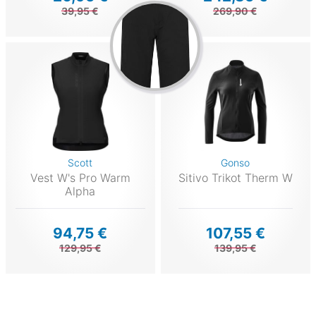
39,95 €
269,90 €
Scott
Gonso
Vest W's Pro Warm
Sitivo Trikot Therm W
Alpha
94,75 €
107,55 €
129,95 €
139,95 €