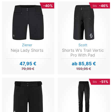
-40%
-46%
bis
Ziener
Scott
Neja Lady Shorts
Shorts W's Trail Vertic
Pro With Pad
47,95 €
ab 85,85 €
79,99 €
159,95 €
-51%
bis