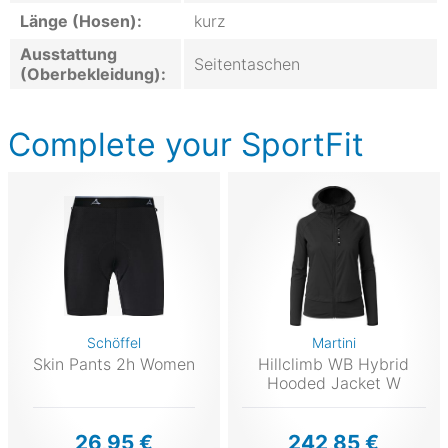
Länge (Hosen):
kurz
Ausstattung
Seitentaschen
(Oberbekleidung):
Complete your SportFit
Schöffel
Martini
Skin Pants 2h Women
Hillclimb WB Hybrid
Hooded Jacket W
26,95 €
242,85 €