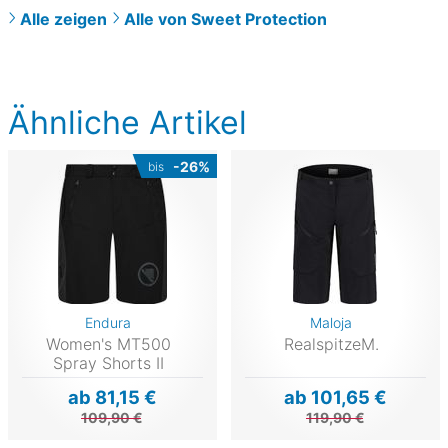
Alle zeigen
Alle von Sweet Protection
Ähnliche Artikel
-26%
bis
Endura
Maloja
Women's MT500
RealspitzeM.
Spray Shorts II
ab 81,15 €
ab 101,65 €
109,90 €
119,90 €