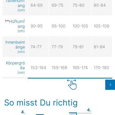
Taillenumf
64-69
69-75
75-80
80-84
ang
(cm)
Hüftumf
90-95
95-100
100-105
105-109
ang
(cm)
Innenbeinl
74-77
77-79
79-81
81-84
änge
(cm)
Körpergrö
153-164
159-168
165-174
170-180
ße
(cm)
So misst Du richtig
4.
4.