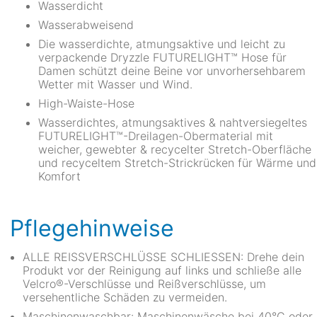
Wasserdicht
Wasserabweisend
Die wasserdichte, atmungsaktive und leicht zu
verpackende Dryzzle FUTURELIGHT™ Hose für
Damen schützt deine Beine vor unvorhersehbarem
Wetter mit Wasser und Wind.
High-Waiste-Hose
Wasserdichtes, atmungsaktives & nahtversiegeltes
FUTURELIGHT™-Dreilagen-Obermaterial mit
weicher, gewebter & recycelter Stretch-Oberfläche
und recyceltem Stretch-Strickrücken für Wärme und
Komfort
Pflegehinweise
ALLE REISSVERSCHLÜSSE SCHLIESSEN: Drehe dein
Produkt vor der Reinigung auf links und schließe alle
Velcro®-Verschlüsse und Reißverschlüsse, um
versehentliche Schäden zu vermeiden.
Maschinenwaschbar: Maschinenwäsche bei 40°C oder