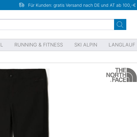
Für Kunden: gratis Versand nach DE und AT ab 100,-€
EL
RUNNING & FITNESS
SKI ALPIN
LANGLAUF