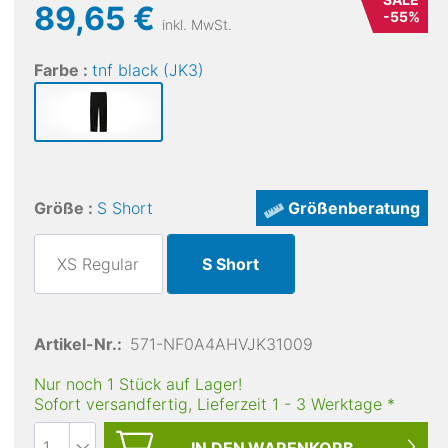
89,65 €
-
55
%
inkl. MwSt.
Farbe :
tnf black (JK3)
Größe :
S Short
Größenberatung
XS Regular
S Short
Artikel-Nr.:
571-NF0A4AHVJK31009
Nur noch 1 Stück auf Lager!
Sofort versandfertig, Lieferzeit
1
-
3
Werktage
*