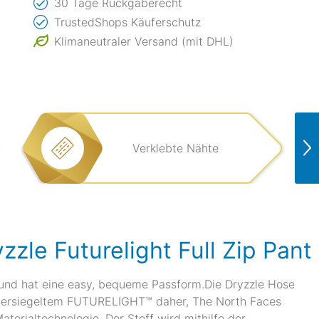
30 Tage Rückgaberecht
TrustedShops Käuferschutz
Klimaneutraler Versand (mit DHL)
Verklebte Nähte
le Futurelight Full Zip Pant
 und hat eine easy, bequeme Passform.Die Dryzzle Hose
htversiegeltem FUTURELIGHT™ daher, The North Faces
erialtechnologie. Der Stoff wird mithilfe der