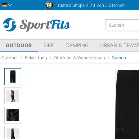
Trusted Shops
4.78 von 5 Sternen
Deutsch
OUTDOOR
BIKE
CAMPING
URBAN & TRAV
Outdoor
Bekleidung
Outdoor- & Wanderhosen
Damen