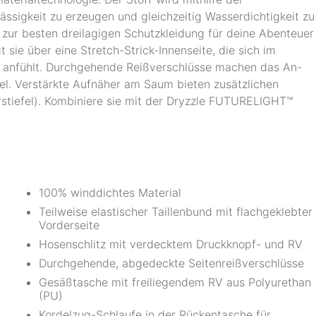
ässigkeit zu erzeugen und gleichzeitig Wasserdichtigkeit zu
 zur besten dreilagigen Schutzkleidung für deine Abenteuer
 sie über eine Stretch-Strick-Innenseite, die sich im
hl anfühlt. Durchgehende Reißverschlüsse machen das An-
el. Verstärkte Aufnäher am Saum bieten zusätzlichen
stiefel). Kombiniere sie mit der Dryzzle FUTURELIGHT™
100% winddichtes Material
Teilweise elastischer Taillenbund mit flachgeklebter
Vorderseite
Hosenschlitz mit verdecktem Druckknopf- und RV
Durchgehende, abgedeckte Seitenreißverschlüsse
Gesäßtasche mit freiliegendem RV aus Polyurethan
(PU)
Kordelzug-Schlaufe in der Rückentasche für