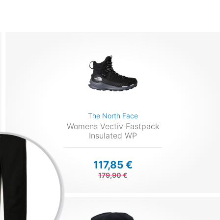
The North Face
Womens Vectiv Fastpack
Insulated WP
117,85 €
179,90 €