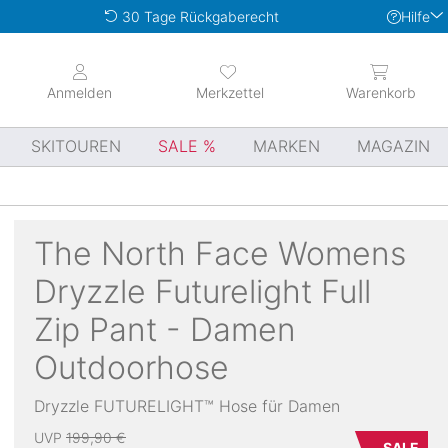
Hilfe
30 Tage Rückgaberecht
Anmelden
Merkzettel
Warenkorb
SKITOUREN
SALE
MARKEN
MAGAZIN
The North Face
Womens
Dryzzle Futurelight Full
Zip Pant - Damen
Outdoorhose
Dryzzle FUTURELIGHT™ Hose für Damen
UVP
199,90 €
SALE