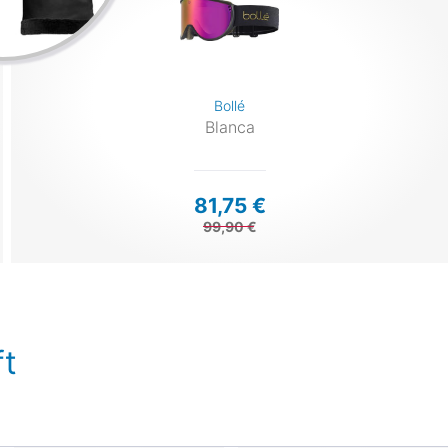
Bollé
Blanca
81,75 €
99,90 €
t