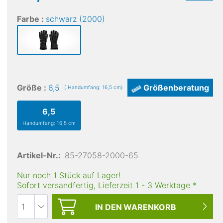
Farbe :
schwarz (2000)
Größe :
6,5
Größenberatung
( Handumfang: 16,5 cm)
6,5
Handumfang: 16,5 cm
Artikel-Nr.:
85-27058-2000-65
Nur noch 1 Stück auf Lager!
Sofort versandfertig, Lieferzeit
1
-
3
Werktage
*
IN DEN
WARENKORB