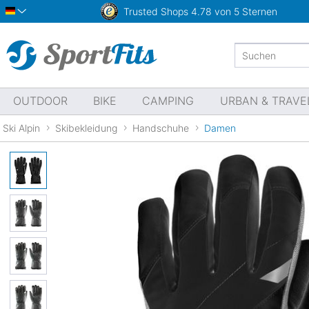
Trusted Shops
4.78 von 5 Sternen
Deutsch
OUTDOOR
BIKE
CAMPING
URBAN & TRAVE
Ski Alpin
Skibekleidung
Handschuhe
Damen