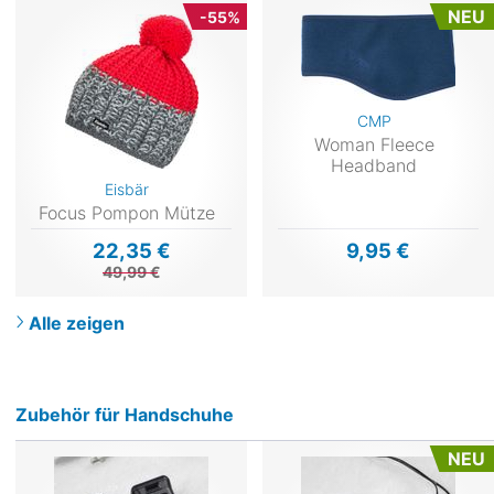
NEU
-55%
CMP
Woman Fleece
Headband
Eisbär
Focus Pompon Mütze
22,35 €
9,95 €
49,99 €
Alle zeigen
Zubehör für Handschuhe
NEU