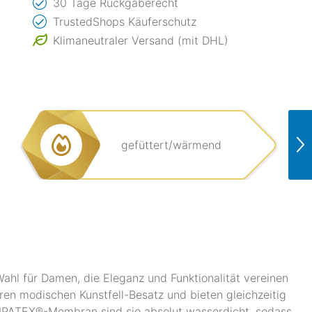
30 Tage Rückgaberecht
TrustedShops Käuferschutz
Klimaneutraler Versand (mit DHL)
gefüttert/wärmend
hl für Damen, die Eleganz und Funktionalität vereinen
ren modischen Kunstfell-Besatz und bieten gleichzeitig
MPATEX®-Membran sind sie absolut wasserdicht, sodass