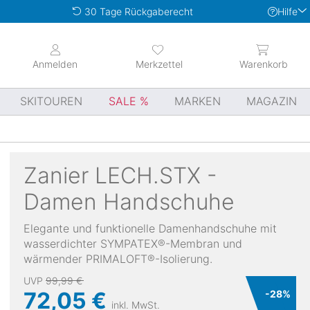
Hilfe
30 Tage Rückgaberecht
Anmelden
Merkzettel
Warenkorb
SKITOUREN
SALE
MARKEN
MAGAZIN
Zanier
LECH.STX -
Damen Handschuhe
Elegante und funktionelle Damenhandschuhe mit
wasserdichter SYMPATEX®-Membran und
wärmender PRIMALOFT®-Isolierung.
UVP
99,99 €
72,05 €
-
28
%
inkl. MwSt.