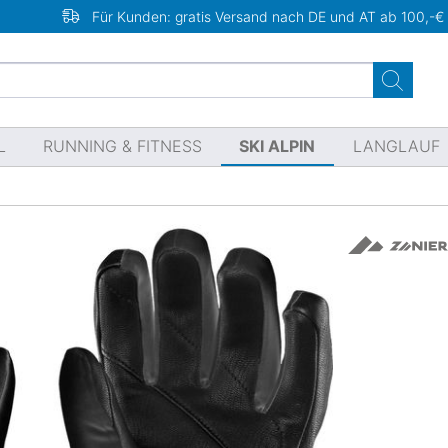
Für Kunden: gratis Versand nach DE und AT ab 100,-€
L
RUNNING & FITNESS
SKI ALPIN
LANGLAUF