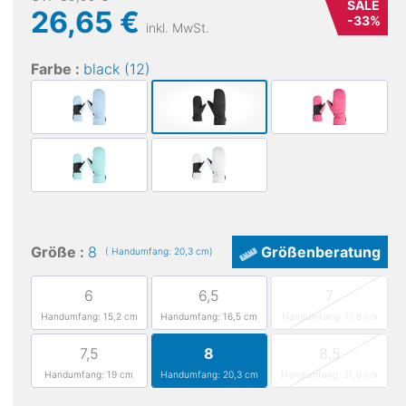
SALE
26,65 €
-
33
%
inkl. MwSt.
Farbe :
black (12)
Größe :
8
Größenberatung
( Handumfang: 20,3 cm)
6
6,5
7
Handumfang: 15,2 cm
Handumfang: 16,5 cm
Handumfang: 17,8 cm
7,5
8
8,5
Handumfang: 19 cm
Handumfang: 20,3 cm
Handumfang: 21,6 cm