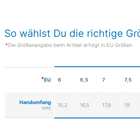
So wählst Du die richtige G
Die Größenangabe beim Artikel erfolgt in EU Größen
6
6,5
7
7,5
EU
Handumfang
15,2
16,5
17,8
19
(cm)