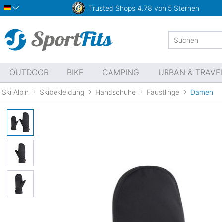
Trusted Shops
4.78 von 5 Sternen
Deutsch
OUTDOOR
BIKE
CAMPING
URBAN & TRAVE
Ski Alpin
Skibekleidung
Handschuhe
Fäustlinge
Damen