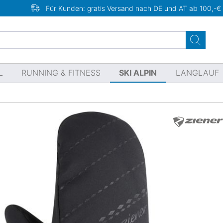
Für Kunden: gratis Versand nach DE und AT ab 100,-€
L
RUNNING & FITNESS
SKI ALPIN
LANGLAUF