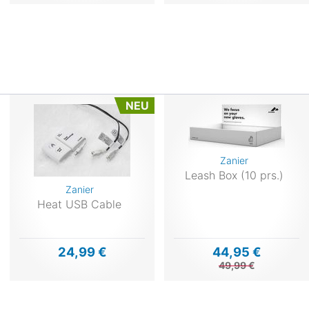
NEU
Zanier
Leash Box (10 prs.)
Zanier
Heat USB Cable
24,99 €
44,95 €
49,99 €