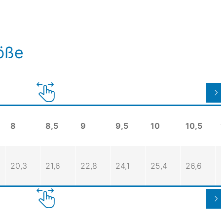
röße
8
8,5
9
9,5
10
10,5
20,3
21,6
22,8
24,1
25,4
26,6