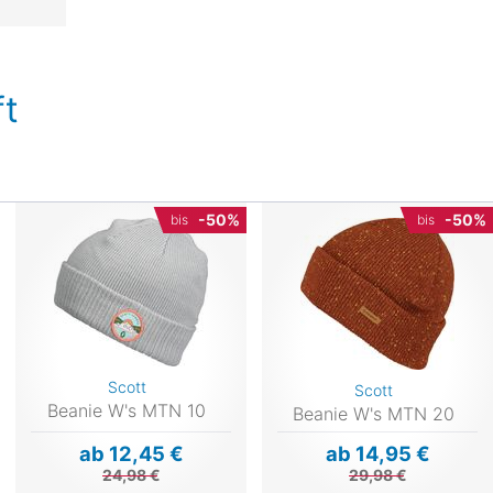
t
-50%
-50%
bis
bis
Scott
Scott
Beanie W's MTN 10
Beanie W's MTN 20
ab 12,45 €
ab 14,95 €
24,98 €
29,98 €