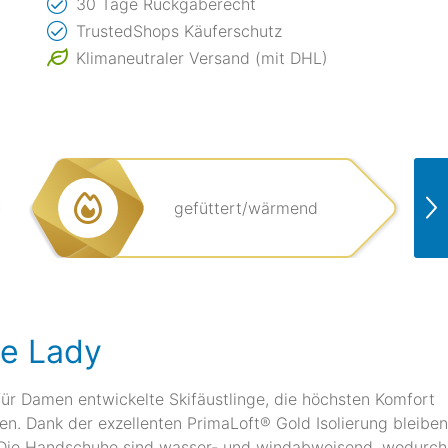
30 Tage Rückgaberecht
TrustedShops Käuferschutz
Klimaneutraler Versand (mit DHL)
gefüttert/wärmend
ve Lady
 für Damen entwickelte Skifäustlinge, die höchsten Komfort
n. Dank der exzellenten PrimaLoft® Gold Isolierung bleiben
. Die Handschuhe sind wasser- und windabweisend, wodurch