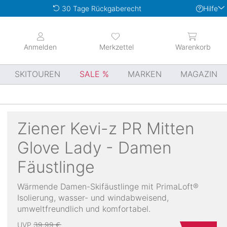
Hilfe
30 Tage Rückgaberecht
Anmelden
Merkzettel
Warenkorb
SKITOUREN
SALE
MARKEN
MAGAZIN
Ziener
Kevi-z PR Mitten
Glove Lady - Damen
Fäustlinge
Wärmende Damen-Skifäustlinge mit PrimaLoft®
Isolierung, wasser- und windabweisend,
umweltfreundlich und komfortabel.
UVP
39,99 €