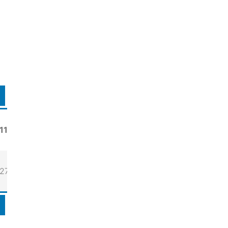
11
27,9