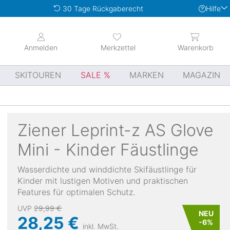
Hilfe
30 Tage Rückgaberecht
Anmelden
Merkzettel
Warenkorb
SKITOUREN
SALE
MARKEN
MAGAZIN
Ziener
Leprint-z AS Glove
Mini - Kinder Fäustlinge
Wasserdichte und winddichte Skifäustlinge für
Kinder mit lustigen Motiven und praktischen
Features für optimalen Schutz.
UVP
29,99 €
NEU
28,25 €
-
6
%
inkl. MwSt.