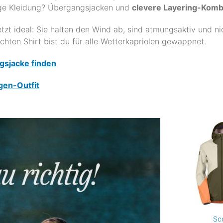
tige Kleidung? Übergangsjacken und
clevere Layering-Komb
etzt ideal: Sie halten den Wind ab, sind atmungsaktiv und ni
chten Shirt bist du für alle Wetterkapriolen gewappnet.
ngsjacke finden
gen-Outfit
Sc