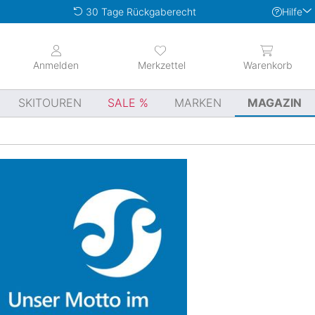
Hilfe
30 Tage Rückgaberecht
Anmelden
Merkzettel
Warenkorb
SKITOUREN
SALE
MARKEN
MAGAZIN