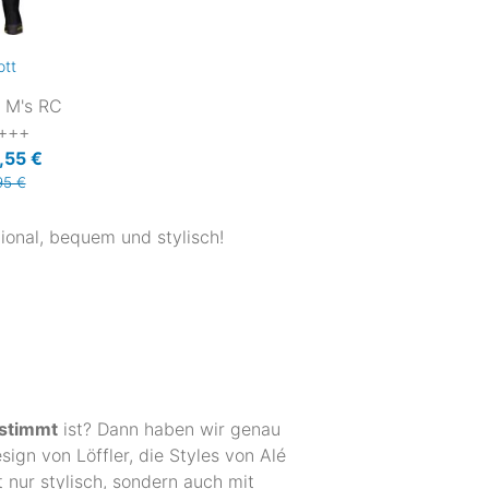
ott
s M's RC
 +++
,55 €
95 €
tional, bequem und stylisch!
estimmt
ist? Dann haben wir genau
ign von Löffler, die Styles von Alé
 nur stylisch, sondern auch mit