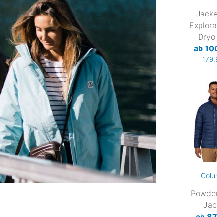
Jacke
Explora
Dryo
ab 10
179,
Colu
Powder 
Jac
ab 87