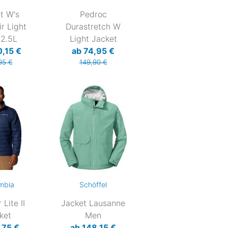
t W's
Pedroc
ir Light
Durastretch W
 2.5L
Light Jacket
0,15 €
ab 74,95 €
95 €
149,90 €
mbia
Schöffel
Lite II
Jacket Lausanne
ket
Men
,75 €
ab 148,15 €