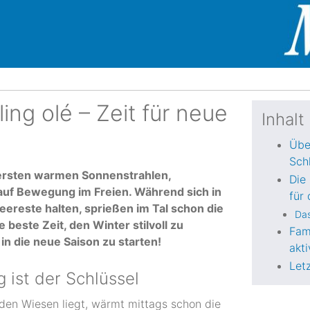
ing olé – Zeit für neue
Inhalt
Übe
Sch
e ersten warmen Sonnenstrahlen,
Die 
auf Bewegung im Freien. Während sich in
für
eereste halten, sprießen im Tal schon die
Das
e beste Zeit, den Winter stilvoll zu
Fam
in die neue Saison zu starten!
akti
Let
 ist der Schlüssel
en Wiesen liegt, wärmt mittags schon die