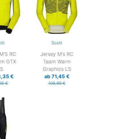
ott
Scott
 M'S RC
Jersey M's RC
rm GTX
Team Warm
S
Graphics LS
3,35 €
ab 71,45 €
95 €
109,95 €