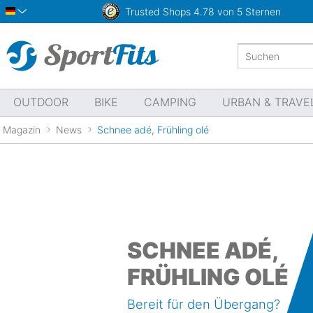
Trusted Shops
4.78 von 5 Sternen
Deutsch
OUTDOOR
BIKE
CAMPING
URBAN & TRAVE
Magazin
News
Schnee adé, Frühling olé
SCHNEE ADÉ,
FRÜHLING OLÉ
Bereit für den Übergang?