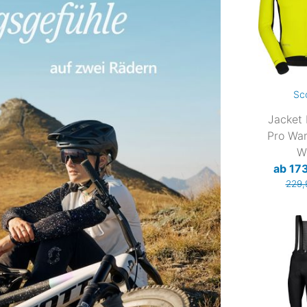
Sc
Jacket
Pro Wa
W
ab 17
229,