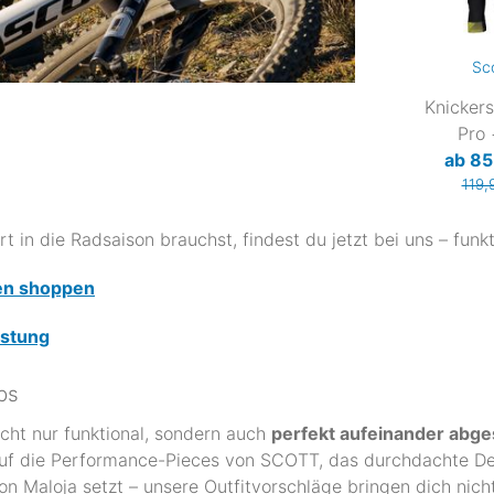
Sc
Knicker
Pro
ab 85
119,
rt in die Radsaison brauchst, findest du jetzt bei uns – funk
en shoppen
üstung
ps
icht nur funktional, sondern auch
perfekt aufeinander abg
 auf die Performance-Pieces von SCOTT, das durchdachte Des
n Maloja setzt – unsere Outfitvorschläge bringen dich nicht