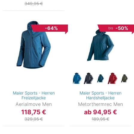
349,95 €
-64%
-50%
bis
Maier Sports - Herren
Maier Sports - Herren
Freizeitjacke
Hardshelljacke
Aerialmove Men
Metorthermrec Men
118,75 €
ab 94,95 €
329,95 €
189,95 €