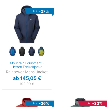
-27%
bis
Mountain Equipment -
Herren Freizeitjacke
Raintower Mens Jacket
ab 145,05 €
199,90 €
-26%
-32%
bis
bis