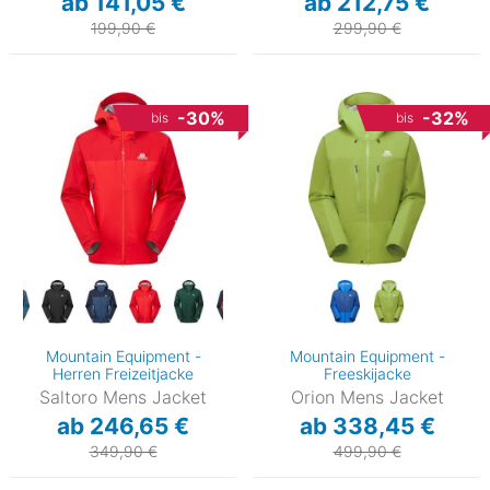
ab 141,05 €
ab 212,75 €
199,90 €
299,90 €
-30%
-32%
bis
bis
Mountain Equipment -
Mountain Equipment -
Herren Freizeitjacke
Freeskijacke
Saltoro Mens Jacket
Orion Mens Jacket
ab 246,65 €
ab 338,45 €
349,90 €
499,90 €