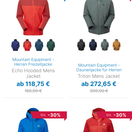
Mountain Equipment -
Herren Freizeitjacke
Mountain Equipment -
Daunenjacke für Herren
Echo Hooded Mens
Jacket
Triton Mens Jacket
ab 118,75 €
ab 272,65 €
159,90 €
399,90 €
-30%
-30%
bis
bis