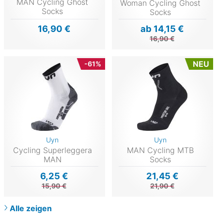
MAN Cycling Ghost
Woman Cycling Ghost
Socks
Socks
16,90 €
ab 14,15 €
16,90 €
NEU
-61%
Uyn
Uyn
Cycling Superleggera
MAN Cycling MTB
MAN
Socks
6,25 €
21,45 €
15,90 €
21,90 €
Alle zeigen