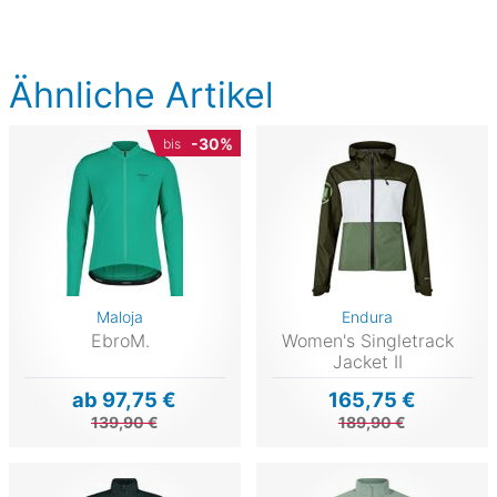
Ähnliche Artikel
-30%
bis
Maloja
Endura
EbroM.
Women's Singletrack
Jacket II
ab 97,75 €
165,75 €
139,90 €
189,90 €