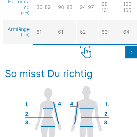
Hüftumfa
98-
102-
86-89
90-93
94-97
ng
101
105
(cm)
Armlänge
61
61
62
63
64
(cm)
So misst Du richtig
4.
4.
1.
1.
2.
2.
3.
3.