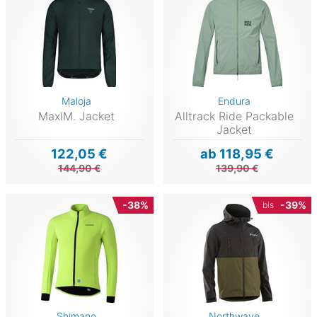
Maloja
Endura
MaxlM. Jacket
Alltrack Ride Packable
Jacket
122,05 €
ab 118,95 €
144,90 €
139,90 €
-38%
-39%
bis
Shimano
Northwave