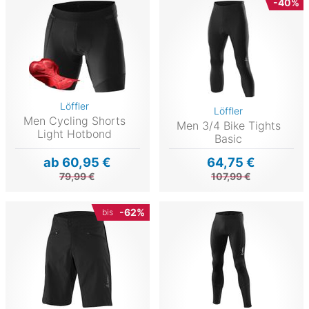
-40%
Löffler
Löffler
Men Cycling Shorts
Men 3/4 Bike Tights
Light Hotbond
Basic
ab 60,95 €
64,75 €
79,99 €
107,99 €
-62%
bis