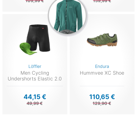
109,99 €
159,99 €
Löffler
Endura
Men Cycling
Hummvee XC Shoe
Undershorts Elastic 2.0
44,15 €
110,65 €
49,99 €
129,90 €