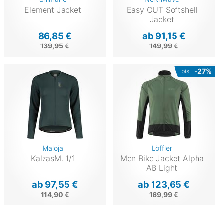
Element Jacket
Easy OUT Softshell
Jacket
86,85 €
ab 91,15 €
139,95 €
149,99 €
-27%
bis
Maloja
Löffler
KalzasM. 1/1
Men Bike Jacket Alpha
AB Light
ab 97,55 €
ab 123,65 €
114,90 €
169,99 €