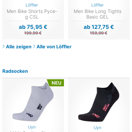
Löffler
Löffler
Men Bike Shorts Pyce-
Men Bike Long Tights
g CSL
Basic GEL
ab 75,95 €
ab 127,75 €
199,99 €
159,99 €
Alle zeigen
Alle von Löffler
Radsocken
NEU
Uyn
Uyn