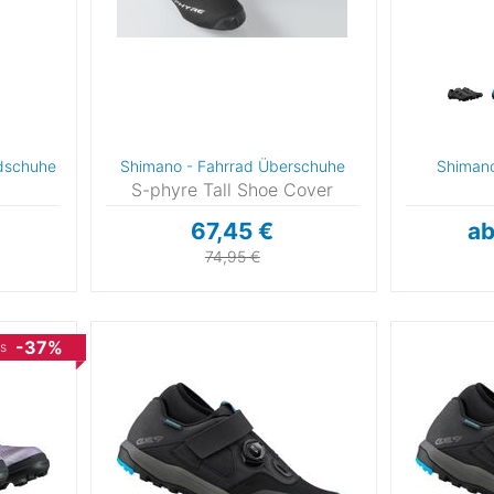
43
43,5
44
44,5
45
45,5
46
47
48
dschuhe
Shimano - Fahrrad Überschuhe
Shiman
S-phyre Tall Shoe Cover
67,45 €
ab
74,95 €
-37%
is