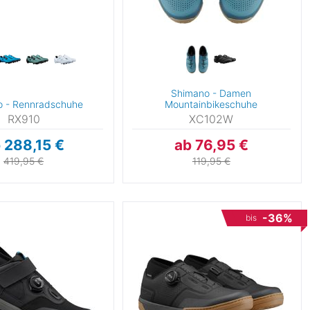
Shimano - Damen
o - Rennradschuhe
Mountainbikeschuhe
RX910
XC102W
 288,15 €
ab 76,95 €
419,95 €
119,95 €
-36%
bis