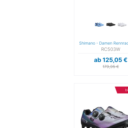
Shimano - Damen Rennra
RC503W
ab 125,05 €
179,95 €
b