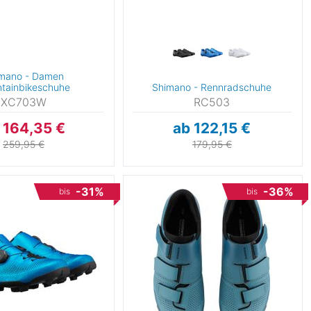
mano - Damen
tainbikeschuhe
Shimano - Rennradschuhe
XC703W
RC503
 164,35 €
ab 122,15 €
259,95 €
179,95 €
-31%
-36%
bis
bis