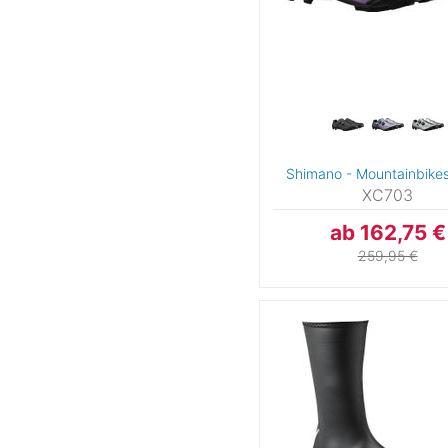
Shimano - Mountainbike
XC703
ab 162,75 €
259,95 €