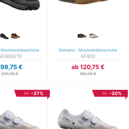
 Mountainbikeschuhe
Shimano - Mountainbikeschuhe
GE900GTX
GF800
198,75 €
ab 120,75 €
259,95 €
189,95 €
-37%
-30%
bis
bis