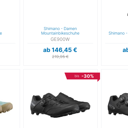
49
49-50,5
50
50-52
51
52
35_37
38_41
Shimano - Damen
46_49
e
Mountainbikeschuhe
Shimano -
GE900W
UK Schuhgrößen
ab 146,45 €
a
219,95 €
5,5
US Schuhgrößen
-30%
bis
4
4,5
5
5,5
6
6,5
7
7,5
8
8,5
9
9,5
10
10,5
11
11,5