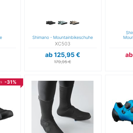
12
12,5
13
36
37
38
39
40
Shi
41
42
42,5
43
e
Shimano - Mountainbikeschuhe
Moun
XC503
43,5
44
44,5
45
ab 125,95 €
ab
45,5
46
47
48
179,95 €
Sonstige
-31%
is
I
II
III
IV
25
36
37
38
39
39,5
40
40,5
41
41,5
42
42,5