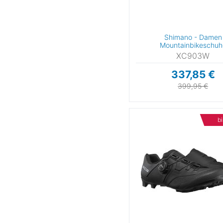
Scott
(5
Shimano
(6
Sidas
(
Shimano - Damen
Mountainbikeschuh
Tatonka
XC903W
Unparallel
337,85 €
Uyn
(
399,95 €
VAUDE
(
bi