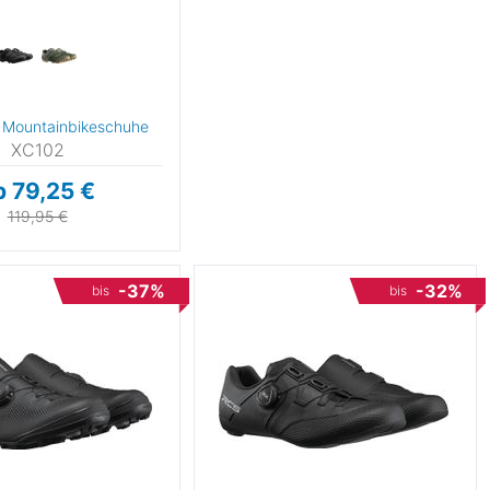
 Mountainbikeschuhe
XC102
b 79,25 €
119,95 €
-37%
-32%
bis
bis