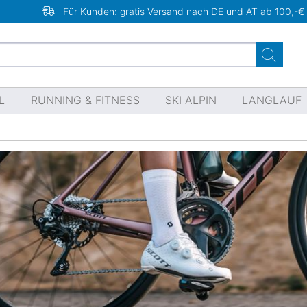
Für Kunden: gratis Versand nach DE und AT ab 100,-€
L
RUNNING & FITNESS
SKI ALPIN
LANGLAUF