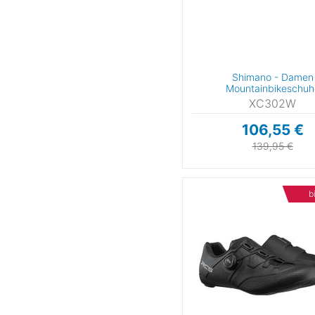
Shimano - Damen
Mountainbikeschuh
XC302W
106,55 €
139,95 €
b