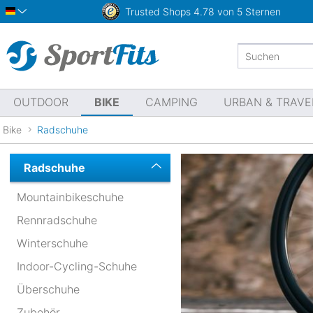
Trusted Shops
4.78 von 5 Sternen
Deutsch
OUTDOOR
BIKE
CAMPING
URBAN & TRAVE
Bike
Radschuhe
Radschuhe
Mountainbikeschuhe
Rennradschuhe
Winterschuhe
Indoor-Cycling-Schuhe
Überschuhe
Zubehör