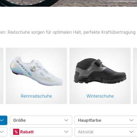
ahren: Radschuhe sorgen für optimalen Halt, perfekte Kraftübertragu
Rennradschuhe
Winterschuhe
Größe
Hauptfarbe
Internationale Größen
Rabatt
Aktivität
66
198
37
30