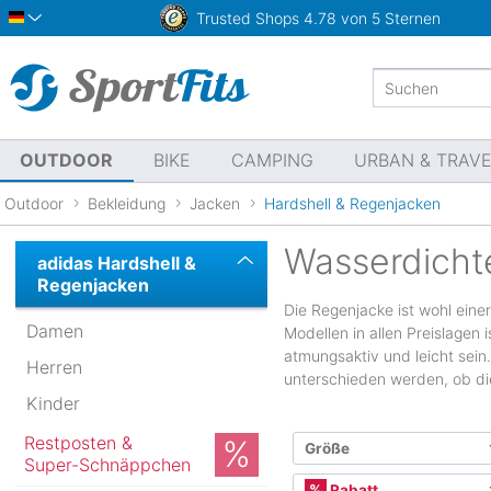
Trusted Shops
4.78 von 5 Sternen
Deutsch
OUTDOOR
BIKE
CAMPING
URBAN & TRAV
Outdoor
Bekleidung
Jacken
Hardshell & Regenjacken
Wasserdicht
adidas Hardshell &
Regenjacken
Die Regenjacke ist wohl eine
Damen
Modellen in allen Preislagen 
atmungsaktiv und leicht sein
Herren
unterschieden werden, ob die 
Kinder
Restposten &
Größe
Super-Schnäppchen
Internationale Größe
Rabatt