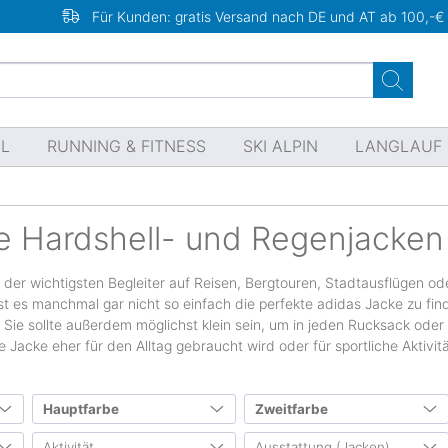
Für Kunden: gratis Versand nach DE und AT ab 100,-€
EL
RUNNING & FITNESS
SKI ALPIN
LANGLAUF
e Hardshell- und Regenjacken
r der wichtigsten Begleiter auf Reisen, Bergtouren, Stadtausflügen 
ist es manchmal gar nicht so einfach die perfekte adidas Jacke zu fin
. Sie sollte außerdem möglichst klein sein, um in jeden Rucksack ode
Jacke eher für den Alltag gebraucht wird oder für sportliche Aktivit
Hauptfarbe
Zweitfarbe
n
Aktivität
Ausstattung (Jacken)