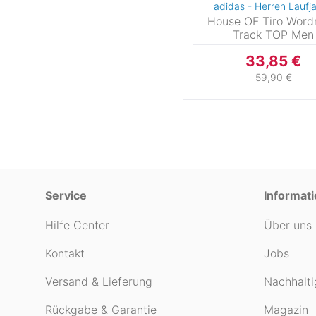
adidas - Herren Laufj
House OF Tiro Word
44
44-46
46
46
Track TOP Men
48
48-50
50
50-
33,85 €
59,90 €
52
52-54
54
54-
56
56-58
58
58-
60
60-62
62-64
6
64
66-68
66
6
Service
Informat
70
76
80
8
Hilfe Center
Über uns
88
92
98
10
Kontakt
Jobs
104
110
116
12
Versand & Lieferung
Nachhalti
128
52–54
Rückgabe & Garantie
Magazin