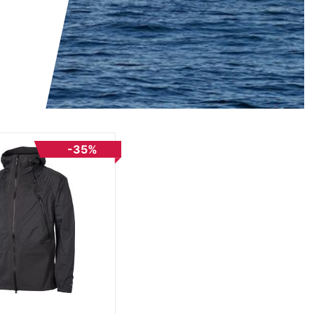
Nylon
(412)
-35%