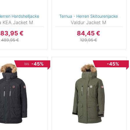
Herren Hardshelljacke
Ternua - Herren Skitourenjacke
 KEA Jacket M
Valdur Jacket M
83,95 €
84,45 €
489,95 €
129,95 €
-45%
-45%
bis