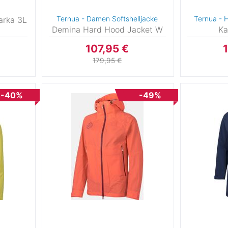
Ternua - Damen Softshelljacke
Ternua - 
arka 3L
Demina Hard Hood Jacket W
Ka
0
107,95 €
4
179,95 €
0
0
-40%
-49%
0
0
0