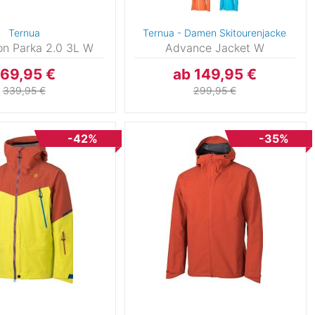
Ternua
Ternua - Damen Skitourenjacke
on Parka 2.0 3L W
Advance Jacket W
169,95 €
ab 149,95 €
339,95 €
299,95 €
-42%
-35%