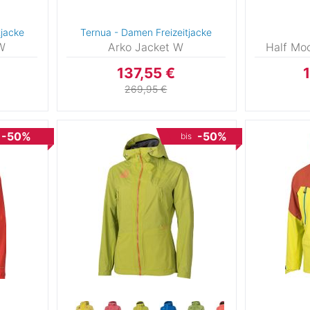
L
tjacke
Ternua - Damen Freizeitjacke
W
Arko Jacket W
Half Mo
137,55 €
269,95 €
L
-50%
-50%
bis
3