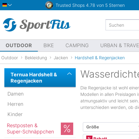
Trusted Shops
4.78 von 5 Sternen
Deutsch
OUTDOOR
BIKE
CAMPING
URBAN & TRAV
Outdoor
Bekleidung
Jacken
Hardshell & Regenjacken
Wasserdicht
Ternua Hardshell &
Regenjacken
Die Regenjacke ist wohl eine
Damen
Modellen in allen Preislagen 
atmungsaktiv und leicht sein
Herren
unterschieden werden, ob die 
Kinder
Restposten &
Größe
Super-Schnäppchen
Internationale Größe
Rabatt