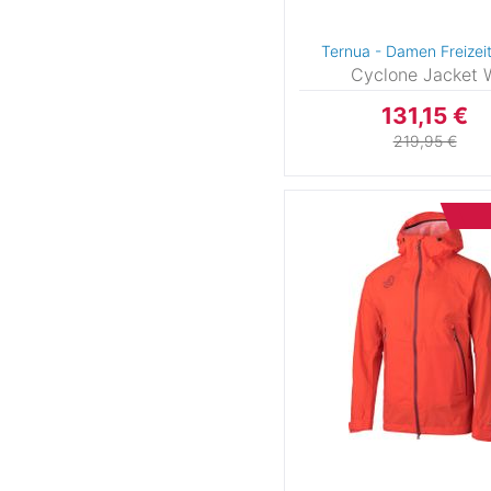
S
M
L
2X
Ternua - Damen Freizei
Kindergrößen
Cyclone Jacket 
international
131,15 €
219,95 €
XXS
XS
1
S
M
L
XL
2X
2
3
3XS
4
5
5Y
6
7
7y
8
8Y
9
10
11
12
1
13yrs
14
14yrs
15
16