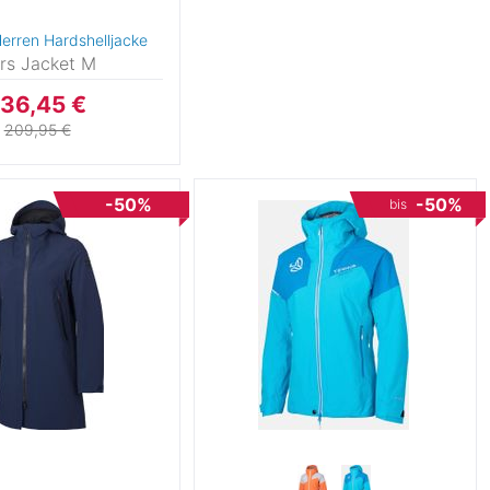
Herren Hardshelljacke
rs Jacket M
136,45 €
209,95 €
-50%
-50%
bis