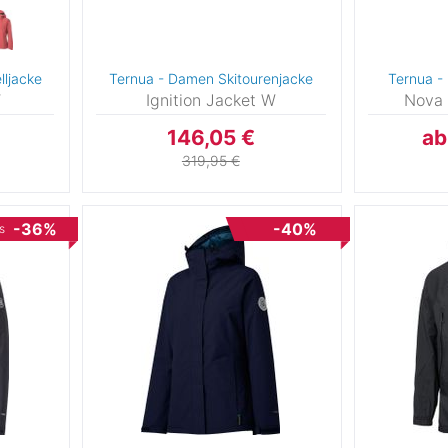
5
ljacke
Ternua - Damen Skitourenjacke
Ternua - 
W
Ignition Jacket W
Nova 
146,05 €
ab
rs
319,95 €
6
-36%
-40%
s
0
3
7
0