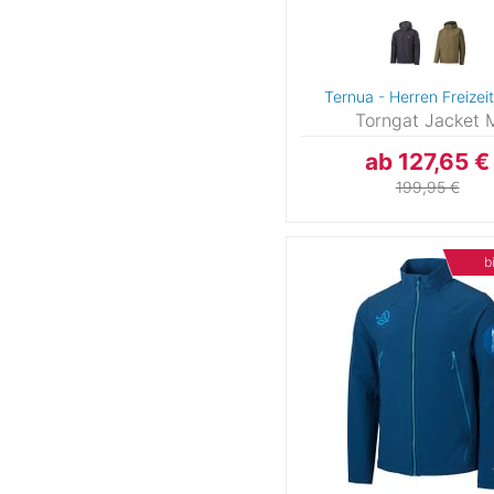
Ternua - Herren Freizei
Torngat Jacket 
ab 127,65 €
199,95 €
b