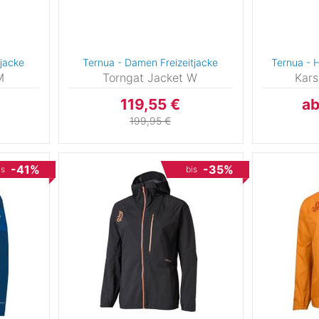
tjacke
Ternua - Damen Freizeitjacke
Ternua - 
M
Torngat Jacket W
Kars
119,55 €
ab
199,95 €
-41%
-35%
is
bis