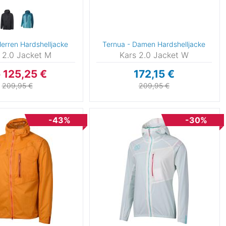
Herren Hardshelljacke
Ternua - Damen Hardshelljacke
 2.0 Jacket M
Kars 2.0 Jacket W
 125,25 €
172,15 €
209,95 €
209,95 €
-43%
-30%