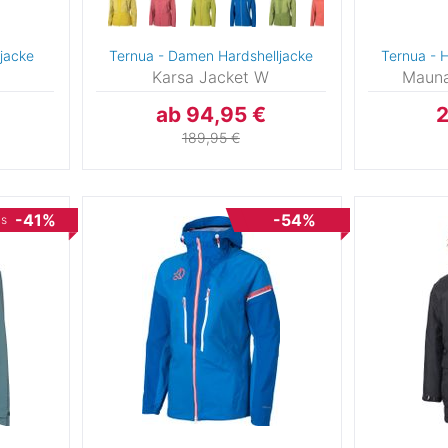
tjacke
Ternua - Damen Hardshelljacke
Ternua - 
G
Karsa Jacket W
Mauna
ab 94,95 €
2
189,95 €
6
-41%
-54%
is
4