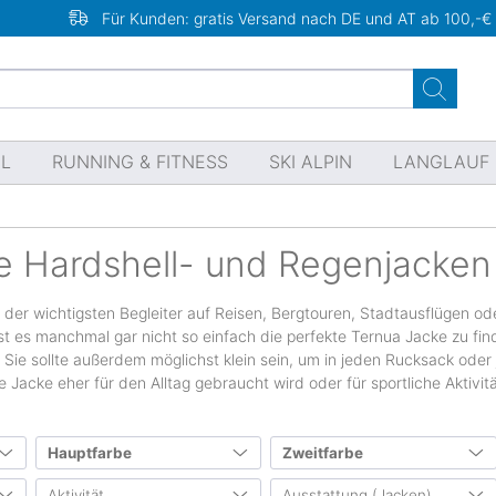
Für Kunden: gratis Versand nach DE und AT ab 100,-€
EL
RUNNING & FITNESS
SKI ALPIN
LANGLAUF
e Hardshell- und Regenjacken
r der wichtigsten Begleiter auf Reisen, Bergtouren, Stadtausflügen 
ist es manchmal gar nicht so einfach die perfekte Ternua Jacke zu fin
. Sie sollte außerdem möglichst klein sein, um in jeden Rucksack ode
Jacke eher für den Alltag gebraucht wird oder für sportliche Aktivit
Hauptfarbe
Zweitfarbe
n
Aktivität
Ausstattung (Jacken)