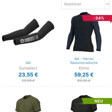
-34%
Alé - Herren
Alé
Radunterwäsche
Sunselect
Klima
23,55 €
59,25 €
29,95 €
89,90 €
)
NEU