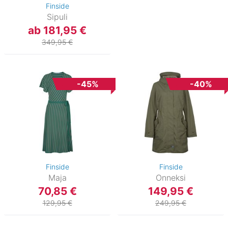
Finside
Sipuli
ab 181,95 €
349,95 €
-45%
-40%
Finside
Finside
Maja
Onneksi
70,85 €
149,95 €
129,95 €
249,95 €