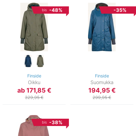
-48%
-35%
bis
Finside
Finside
Oikku
Suomukka
ab 171,85 €
194,95 €
329,95 €
299,95 €
-38%
bis