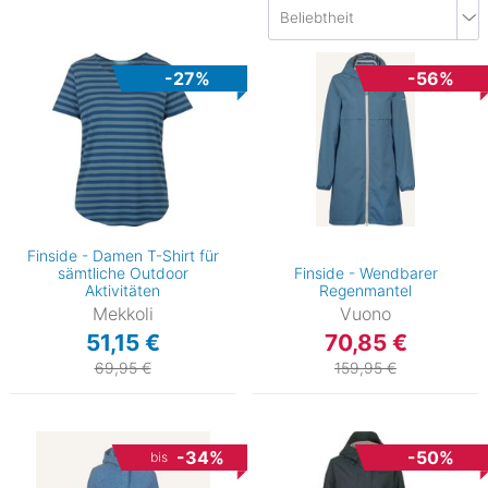
-27%
-56%
Finside - Damen T-Shirt für
sämtliche Outdoor
Finside - Wendbarer
Aktivitäten
Regenmantel
Mekkoli
Vuono
51,15 €
70,85 €
69,95 €
159,95 €
)
-34%
-50%
bis