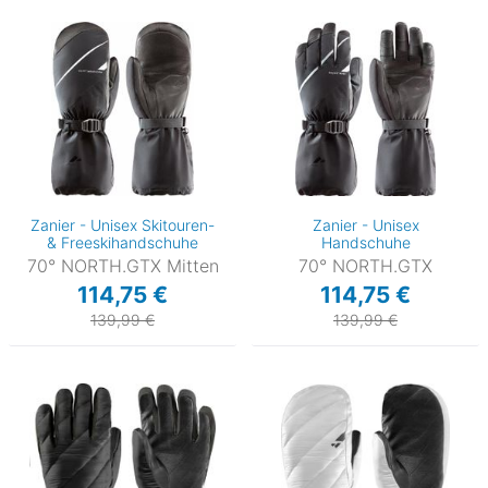
Zanier - Unisex Skitouren-
Zanier - Unisex
& Freeskihandschuhe
Handschuhe
70° NORTH.GTX Mitten
70° NORTH.GTX
114,75 €
114,75 €
139,99 €
139,99 €