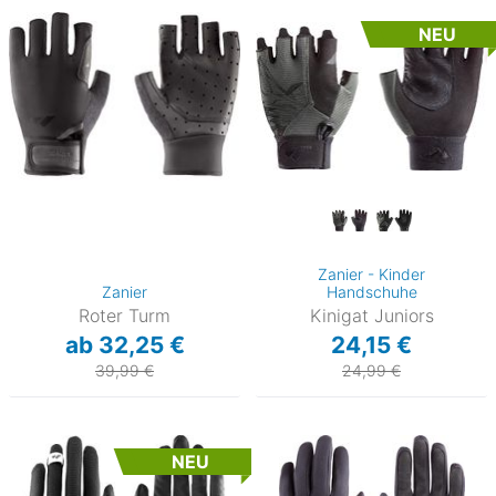
NEU
Zanier - Kinder
Zanier
Handschuhe
Roter Turm
Kinigat Juniors
ab 32,25 €
24,15 €
39,99 €
24,99 €
NEU