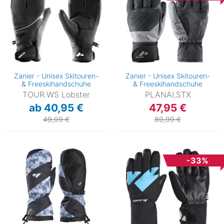
Zanier - Unisex Skitouren-
Zanier - Unisex Skitouren-
& Freeskihandschuhe
& Freeskihandschuhe
TOUR.WS Lobster
PLANAI.STX
ab 40,95 €
47,95 €
49,99 €
89,99 €
-33%