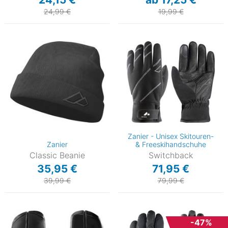
24,99 €
19,99 €
Zanier - Unisex Skitouren-
Zanier
& Freeskihandschuhe
Classic Beanie
Switchback
35,95 €
71,95 €
39,99 €
79,99 €
-47%