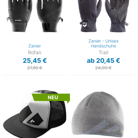
Zanier - Unisex
Zanier
Handschuhe
Rofan
Trail
25,45 €
ab 20,45 €
27,50 €
24,99 €
NEU