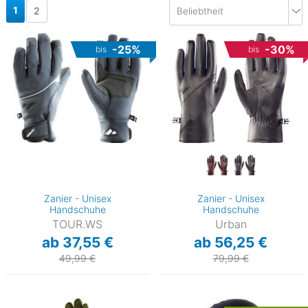
1
2
-25%
-30%
bis
bis
Zanier - Unisex
Zanier - Unisex
Handschuhe
Handschuhe
TOUR.WS
Urban
ab 37,55 €
ab 56,25 €
)
49,99 €
79,99 €