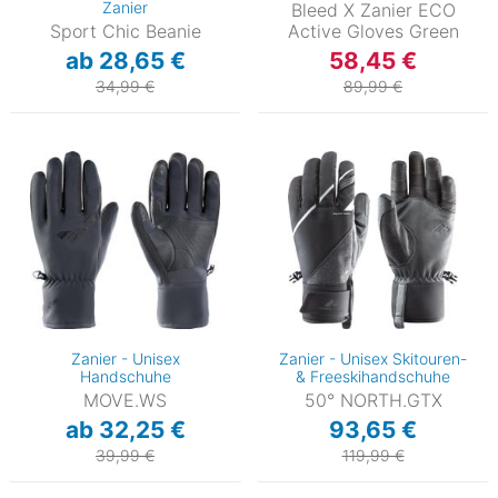
Zanier
Bleed X Zanier ECO
Sport Chic Beanie
Active Gloves Green
ab 28,65 €
58,45 €
34,99 €
89,99 €
Zanier - Unisex
Zanier - Unisex Skitouren-
Handschuhe
& Freeskihandschuhe
MOVE.WS
50° NORTH.GTX
ab 32,25 €
93,65 €
39,99 €
119,99 €