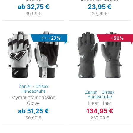
ab 32,75 €
23,95 €
39,99 €
29,99 €
-27%
-50%
bis
Zanier - Unisex
Handschuhe
Zanier - Unisex
Handschuhe
Mymountainpassion
Glove
Heat Liner
ab 51,25 €
134,95 €
69,99 €
269,99 €