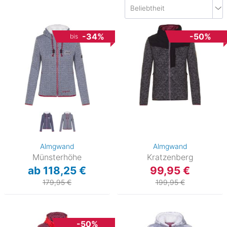
-34%
-50%
bis
Almgwand
Almgwand
Münsterhöhe
Kratzenberg
ab 118,25 €
99,95 €
179,95 €
199,95 €
-50%