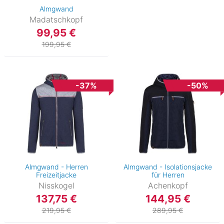
Almgwand
Madatschkopf
99,95 €
199,95 €
-37%
-50%
Almgwand - Herren
Almgwand - Isolationsjacke
Freizeitjacke
für Herren
Nisskogel
Achenkopf
137,75 €
144,95 €
219,95 €
289,95 €