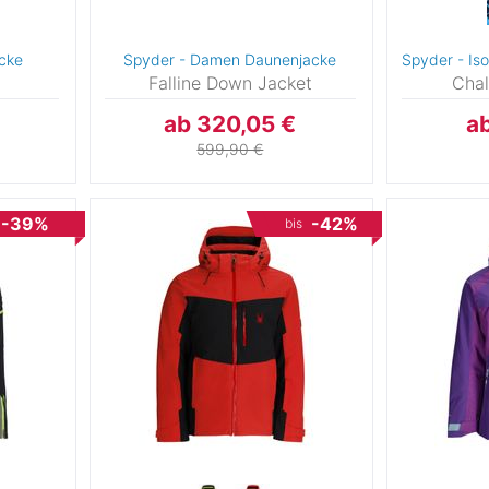
acke
Spyder - Damen Daunenjacke
Spyder - Iso
4
Falline Down Jacket
Chal
ab 320,05 €
a
4
599,90 €
-39%
-42%
bis
5
10