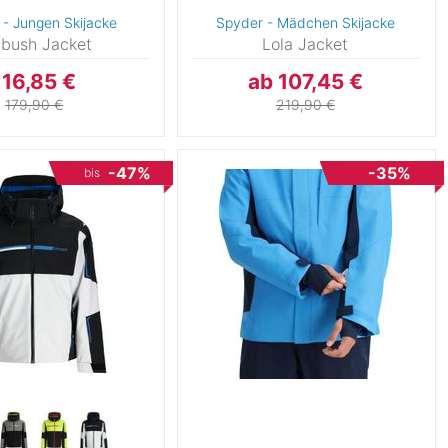
- Jungen Skijacke
Spyder - Mädchen Skijacke
bush Jacket
Lola Jacket
116,85 €
ab 107,45 €
179,90 €
219,90 €
-47%
-35%
bis