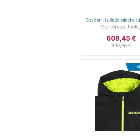
9-12
10
11
11-
12
12-18
13-14
13y
Spyder - Isolationsjacke f
Monterosa Jacke
14
14yrs
15
1
608,45 €
17
18
19
2
999,90 €
Size 20
21
22
2
b
24
25
26
2
28
29
34
3
D36
38
D38
4
42
46-48
50
52
56
134
140
14
152
158
164
17