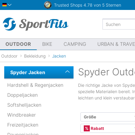
Trusted Shops
4.78 von 5 Sternen
Deutsch
OUTDOOR
BIKE
CAMPING
URBAN & TRAV
Outdoor
Bekleidung
Jacken
Spyder Outd
Spyder Jacken
Hardshell & Regenjacken
Die richtige Jacke von Spyde
spezielle Materialien bereit
Doppeljacken
leichten und klein verstauba
Softshelljacken
Windbreaker
Größe
Freizeitjacken
Internationale Größe
Rabatt
Daunenjacken