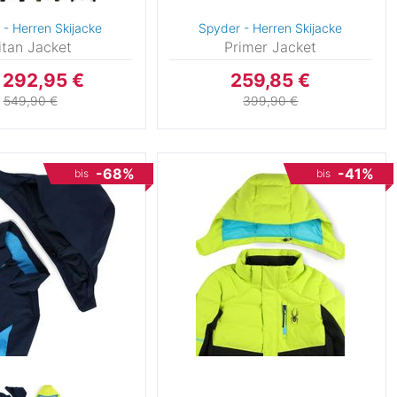
 - Herren Skijacke
Spyder - Herren Skijacke
itan Jacket
Primer Jacket
 292,95 €
259,85 €
549,90 €
399,90 €
-68%
-41%
bis
bis