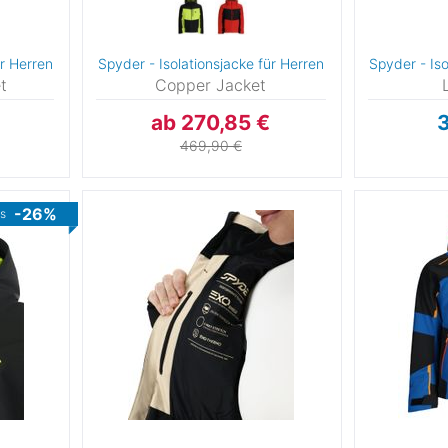
12
rs
ür Herren
Spyder - Isolationsjacke für Herren
Spyder - Iso
t
Copper Jacket
6
ab 270,85 €
3
0
469,90 €
3
-26%
is
7
6
0
R
6
6