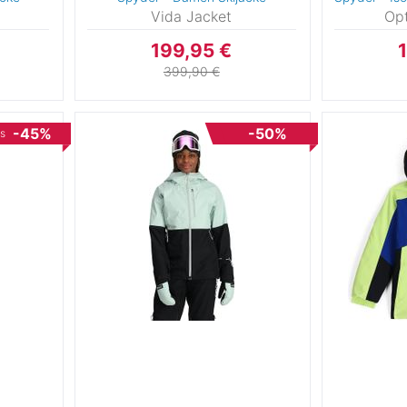
Vida Jacket
Opt
199,95 €
399,90 €
0
-45%
-50%
is
8
-116
-128
4
-146
2
0