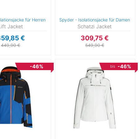
lationsjacke für Herren
Spyder - Isolationsjacke für Damen
Lift Jacket
Schatzi Jacket
59,85 €
309,75 €
449,90 €
549,90 €
-46%
-46%
bis