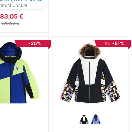
imist Jacket
183,05 €
379,90 €
-35%
-51%
bis