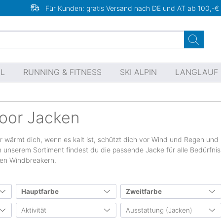
Für Kunden: gratis Versand nach DE und AT ab 100,-€
EL
RUNNING & FITNESS
SKI ALPIN
LANGLAUF
oor Jacken
r wärmt dich, wenn es kalt ist, schützt dich vor Wind und Regen und
. In unserem Sortiment findest du die passende Jacke für alle Bedürfn
ren Windbreakern.
Hauptfarbe
Zweitfarbe
n
Aktivität
Ausstattung (Jacken)
55
1632
816
394
280
335
74
64