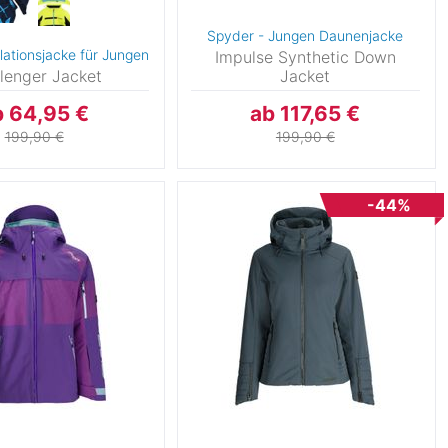
Spyder - Jungen Daunenjacke
lationsjacke für Jungen
Impulse Synthetic Down
lenger Jacket
Jacket
b 64,95 €
ab 117,65 €
199,90 €
199,90 €
-44%