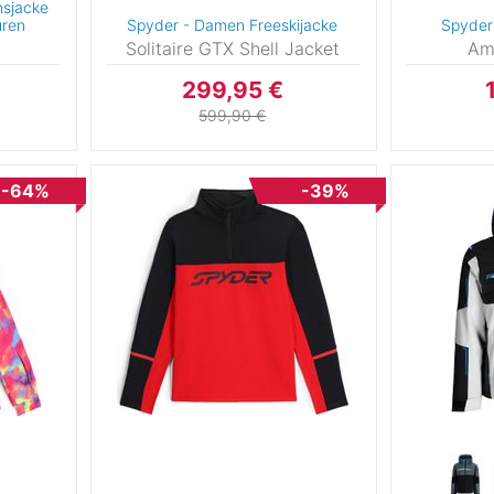
nsjacke
0
uren
Spyder - Damen Freeskijacke
Spyder 
t
Solitaire GTX Shell Jacket
Am
299,95 €
599,90 €
L
-64%
-39%
L
M
y