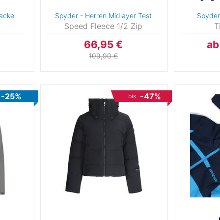
jacke
Spyder - Herren Midlayer Test
Spyder
y
Speed Fleece 1/2 Zip
T
2
66,95 €
ab
109,90 €
4
-25%
-47%
bis
G
4