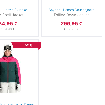
Nylon
(1393)
 - Herren Skijacke
Spyder - Damen Daunenjacke
h Shell Jacket
Falline Down Jacket
84,95 €
296,95 €
169,90 €
699,90 €
-52%
olationsjacke für Damen