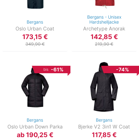
Bergans - Unisex
Bergans
Hardshelljacke
Oslo Urban Coat
Archetype Anorak
173,15 €
142,85 €
349,90 €
219,90 €
-61%
-74%
bis
Bergans
Bergans
Oslo Urban Down Parka
Bjerke V2 3in1 W Coat
ab 190,25 €
117,85 €