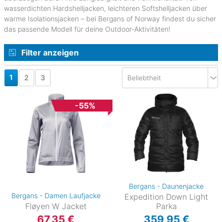
wasserdichten Hardshelljacken, leichteren Softshelljacken über
warme Isolationsjacken – bei Bergans of Norway findest du sicher
das passende Modell für deine Outdoor-Aktivitäten!
Filter anzeigen
1
2
3
-55%
Bergans - Daunenjacke
Bergans - Damen Laufjacke
Expedition Down Light
Fløyen W Jacket
Parka
67,35 €
359,95 €