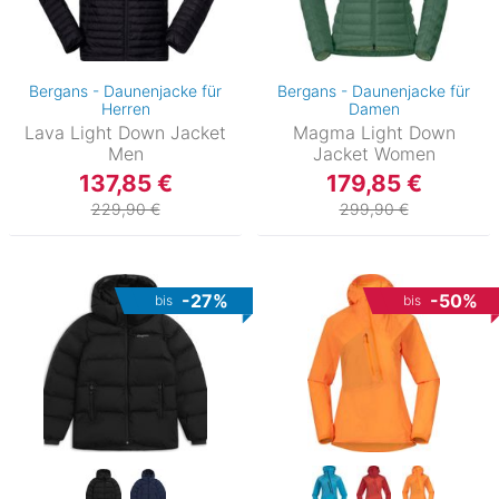
Bergans - Daunenjacke für
Bergans - Daunenjacke für
Herren
Damen
Lava Light Down Jacket
Magma Light Down
Men
Jacket Women
137,85 €
179,85 €
229,90 €
299,90 €
-27%
-50%
bis
bis