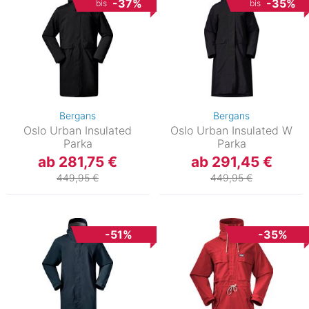
-37%
-35%
bis
bis
Bergans
Bergans
Oslo Urban Insulated
Oslo Urban Insulated W
Parka
Parka
ab 281,75 €
ab 291,45 €
449,95 €
449,95 €
-51%
-35%