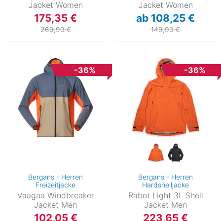
Jacket Women
Jacket Women
175,35 €
ab 108,25 €
269,90 €
149,90 €
-36%
-36%
Bergans - Herren
Bergans - Herren
Freizeitjacke
Hardshelljacke
Vaagaa Windbreaker
Rabot Light 3L Shell
Jacket Men
Jacket Men
102,05 €
223,65 €