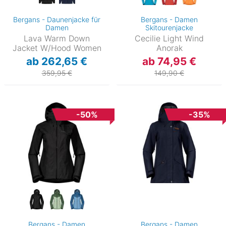
Bergans - Daunenjacke für
Bergans - Damen
Damen
Skitourenjacke
Lava Warm Down
Cecilie Light Wind
Jacket W/Hood Women
Anorak
ab 262,65 €
ab 74,95 €
359,95 €
149,90 €
-50%
-35%
Bergans - Damen
Bergans - Damen