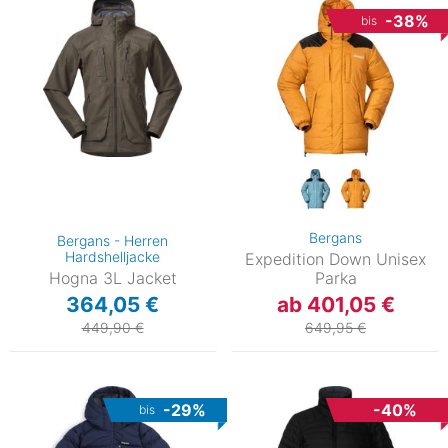
-38%
bis
Bergans
Bergans - Herren
Hardshelljacke
Expedition Down Unisex
Hogna 3L Jacket
Parka
364,05 €
ab 401,05 €
449,90 €
649,95 €
-29%
-40%
bis