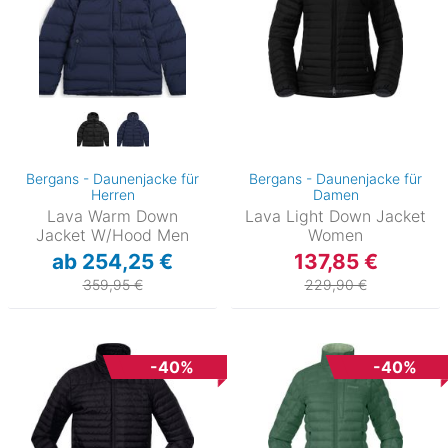
Bergans - Daunenjacke für
Bergans - Daunenjacke für
Herren
Damen
Lava Warm Down
Lava Light Down Jacket
Jacket W/Hood Men
Women
ab 254,25 €
137,85 €
359,95 €
229,90 €
-40%
-40%