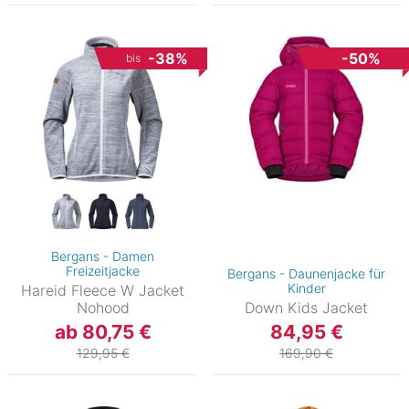
-38%
-50%
bis
Bergans - Damen
Freizeitjacke
Bergans - Daunenjacke für
Kinder
Hareid Fleece W Jacket
Nohood
Down Kids Jacket
ab 80,75 €
84,95 €
129,95 €
169,90 €