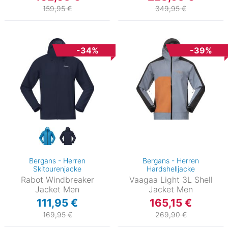
159,95 €
349,95 €
-34%
-39%
Bergans - Herren
Bergans - Herren
Skitourenjacke
Hardshelljacke
Rabot Windbreaker
Vaagaa Light 3L Shell
Jacket Men
Jacket Men
111,95 €
165,15 €
169,95 €
269,90 €