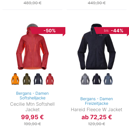
489,90 €
449,90 €
-50%
-44%
bis
Bergans - Damen
Softshelljacke
Bergans - Damen
Freizeitjacke
Cecilie Mtn Softshell
Jacket
Hareid Fleece W Jacket
99,95 €
ab 72,25 €
199,90 €
129,90 €