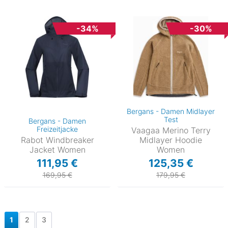
-34%
-30%
Bergans - Damen Midlayer
Test
Bergans - Damen
Freizeitjacke
Vaagaa Merino Terry
Rabot Windbreaker
Midlayer Hoodie
Jacket Women
Women
111,95 €
125,35 €
169,95 €
179,95 €
1
2
3