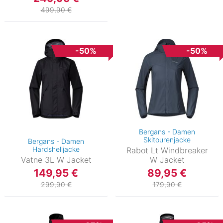
499,90 €
-50%
-50%
Bergans - Damen
Skitourenjacke
Bergans - Damen
Hardshelljacke
Rabot Lt Windbreaker
Vatne 3L W Jacket
W Jacket
149,95 €
89,95 €
299,90 €
179,90 €