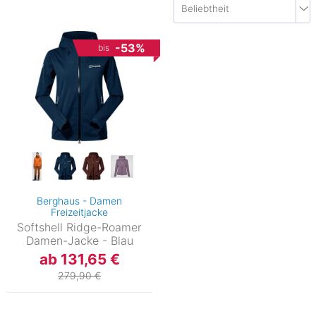
-53%
bis
Berghaus - Damen
Freizeitjacke
Softshell Ridge-Roamer
Damen-Jacke - Blau
ab 131,65 €
279,90 €