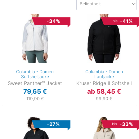
-34%
-41%
bis
Columbia - Damen
Columbia - Damen
Softshelljacke
Laufjacke
Sweet Panther™ Jacket
Kruser Ridge II Softshell
79,65 €
ab 58,45 €
119,90 €
99,90 €
-27%
-33%
bis