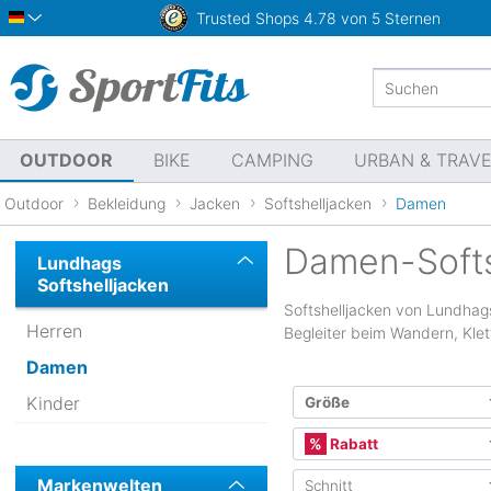
Trusted Shops
4.78 von 5 Sternen
Deutsch
OUTDOOR
BIKE
CAMPING
URBAN & TRAV
Outdoor
Bekleidung
Jacken
Softshelljacken
Damen
Damen-Softs
Lundhags
Softshelljacken
Softshelljacken von Lundhags
Herren
Begleiter beim Wandern, Klet
Damen
Kinder
Größe
Internationale Größe
Rabatt
Markenwelten
Schnitt