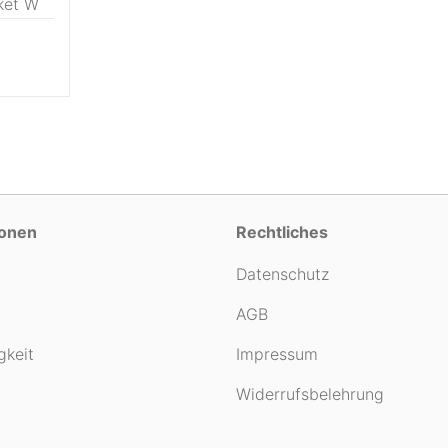
G
ket W
Klettersteig
(3)
Golf
(1)
6
ionen
Rechtliches
Datenschutz
AGB
gkeit
Impressum
Widerrufsbelehrung