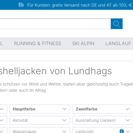
Für Kunden: gratis Versand nach DE und AT ab 100,-€
EL
RUNNING & FITNESS
SKI ALPIN
LANGLAUF
helljacken von Lundhags
 schützen vor Wind und Wetter, bieten aber gleichzeitig auch Trage
tern oder auch im Alltag.
Hauptfarbe
Zweitfarbe
n
Aktivität
Ausstattung (Jacken)
65
40
19
12
10
6
6
3
Wassersäule
Lieferzeit