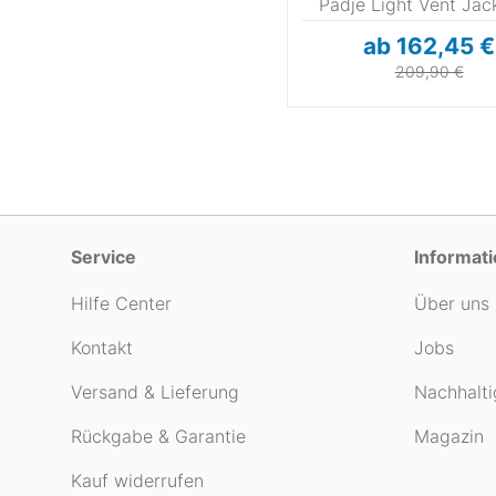
LRG
MED
SML
XL
Padje Light Vent Jac
ab 162,45 €
XSM
209,90 €
Sonstige
S
M
L
8
10
12
14
1
18
20
Service
Informat
Hilfe Center
Über uns
Kontakt
Jobs
Versand & Lieferung
Nachhalti
Rückgabe & Garantie
Magazin
Kauf widerrufen