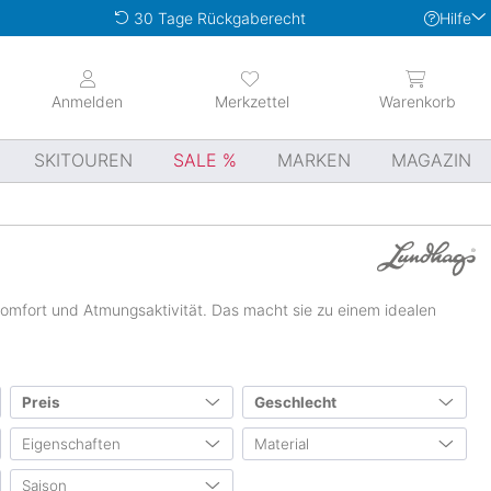
Hilfe
30 Tage Rückgaberecht
Anmelden
Merkzettel
Warenkorb
SKITOUREN
SALE
MARKEN
MAGAZIN
komfort und Atmungsaktivität. Das macht sie zu einem idealen
Preis
Geschlecht
Eigenschaften
Material
Herren
(2)
von
bis
0 €
1500 €
Damen
(242)
Saison