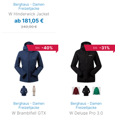
Berghaus - Damen
Freizeitjacke
W Hinderwick Jacket
ab 181,05 €
249,90 €
-40%
-31%
bis
bis
Berghaus - Damen
Berghaus - Damen
Freizeitjacke
Freizeitjacke
W Bramblfell GTX
W Deluge Pro 3.0