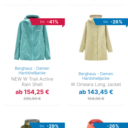
-41%
-26%
bis
bis
Berghaus - Damen
Hardshelljacke
Berghaus - Damen
Hardshelljacke
NEW W Trail Active
Rain Shell
W Omeara Long Jacket
ab 154,25 €
ab 143,45 €
259,90 €
194,90 €
-29%
-26%
bis