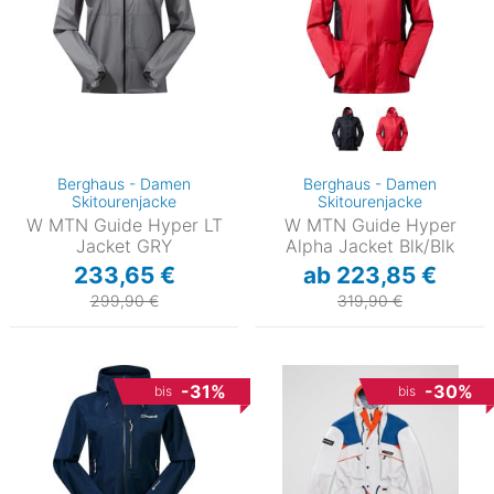
Berghaus - Damen
Berghaus - Damen
Skitourenjacke
Skitourenjacke
W MTN Guide Hyper LT
W MTN Guide Hyper
Jacket GRY
Alpha Jacket Blk/Blk
233,65 €
ab 223,85 €
299,90 €
319,90 €
-31%
-30%
bis
bis