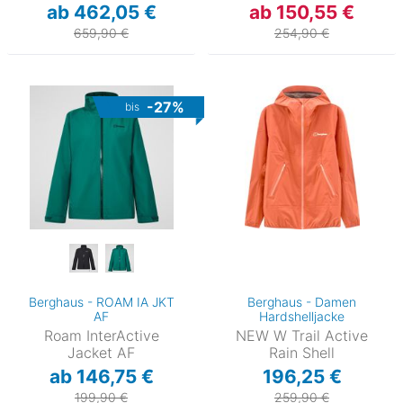
ab 462,05 €
ab 150,55 €
659,90 €
254,90 €
-27%
bis
Berghaus - ROAM IA JKT
Berghaus - Damen
AF
Hardshelljacke
Roam InterActive
NEW W Trail Active
Jacket AF
Rain Shell
ab 146,75 €
196,25 €
199,90 €
259,90 €