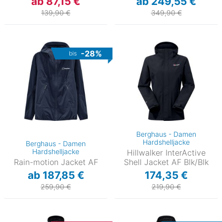
ab 87,15 €
ab 249,55 €
139,90 €
349,90 €
-28%
bis
Berghaus - Damen
Hardshelljacke
Berghaus - Damen
Hardshelljacke
Hillwalker InterActive
Rain-motion Jacket AF
Shell Jacket AF Blk/Blk
ab 187,85 €
174,35 €
259,90 €
219,90 €