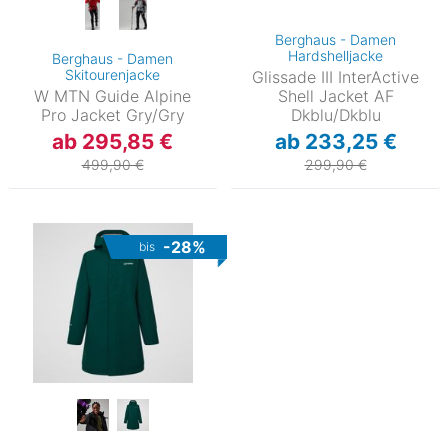
Berghaus - Damen
Hardshelljacke
Berghaus - Damen
Skitourenjacke
Glissade III InterActive
W MTN Guide Alpine
Shell Jacket AF
Pro Jacket Gry/Gry
Dkblu/Dkblu
ab 295,85 €
ab 233,25 €
499,90 €
299,90 €
-28%
bis