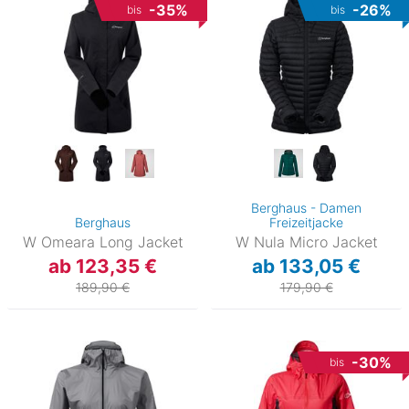
-35%
-26%
bis
bis
Berghaus - Damen
Berghaus
Freizeitjacke
W Omeara Long Jacket
W Nula Micro Jacket
ab 123,35 €
ab 133,05 €
189,90 €
179,90 €
-30%
bis