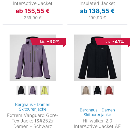
InterActive Jacket
Insulated Jacket
ab 155,55 €
ab 138,55 €
259,90 €
199,90 €
-30%
-41%
bis
bis
Berghaus - Damen
Skitourenjacke
Berghaus - Damen
Skitourenjacke
Extrem Vanguard Gore-
Tex Jacke f&#252;r
Hillwalker 2.0
Damen - Schwarz
InterActive Jacket AF