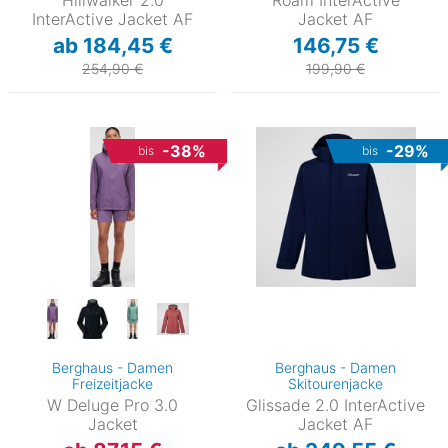
InterActive Jacket AF
Jacket AF
ab 184,45 €
146,75 €
254,90 €
199,90 €
-38%
-29%
bis
bis
Berghaus - Damen
Berghaus - Damen
Freizeitjacke
Skitourenjacke
W Deluge Pro 3.0
Glissade 2.0 InterActive
Jacket
Jacket AF