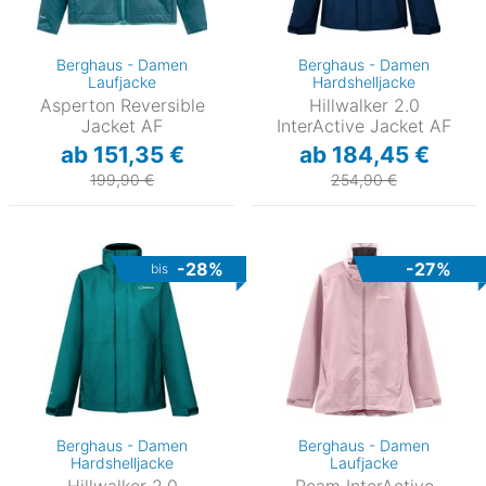
Berghaus - Damen
Berghaus - Damen
Laufjacke
Hardshelljacke
Asperton Reversible
Hillwalker 2.0
Jacket AF
InterActive Jacket AF
ab 151,35 €
ab 184,45 €
199,90 €
254,90 €
-28%
-27%
bis
Berghaus - Damen
Berghaus - Damen
Hardshelljacke
Laufjacke
Hillwalker 2.0
Roam InterActive