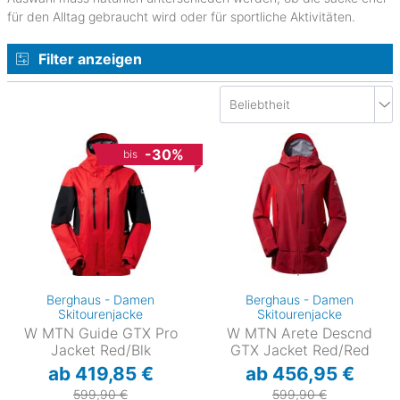
für den Alltag gebraucht wird oder für sportliche Aktivitäten.
Filter anzeigen
-30%
bis
Berghaus - Damen
Berghaus - Damen
Skitourenjacke
Skitourenjacke
W MTN Guide GTX Pro
W MTN Arete Descnd
Jacket Red/Blk
GTX Jacket Red/Red
ab 419,85 €
ab 456,95 €
599,90 €
599,90 €