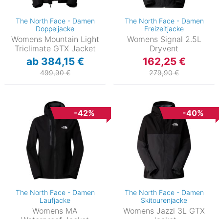
The North Face - Damen
The North Face - Damen
Doppeljacke
Freizeitjacke
Womens Mountain Light
Womens Signal 2.5L
Triclimate GTX Jacket
Dryvent
ab 384,15 €
162,25 €
499,90 €
279,90 €
-42%
-40%
The North Face - Damen
The North Face - Damen
Laufjacke
Skitourenjacke
Womens MA
Womens Jazzi 3L GTX