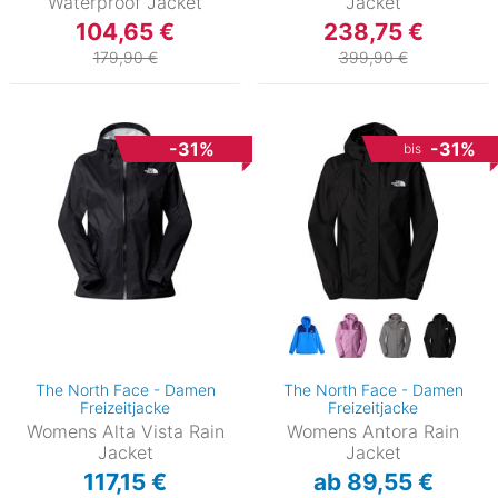
Waterproof Jacket
Jacket
104,65 €
238,75 €
179,90 €
399,90 €
-31%
-31%
bis
The North Face - Damen
The North Face - Damen
Freizeitjacke
Freizeitjacke
Womens Alta Vista Rain
Womens Antora Rain
Jacket
Jacket
117,15 €
ab 89,55 €