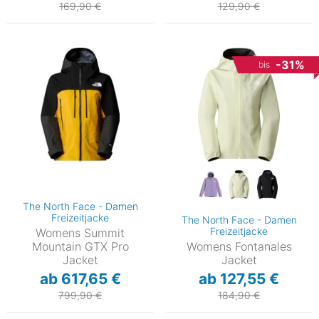
169,90 €
129,90 €
-31%
bis
The North Face - Damen
Freizeitjacke
The North Face - Damen
Freizeitjacke
Womens Summit
Mountain GTX Pro
Womens Fontanales
Jacket
Jacket
ab 617,65 €
ab 127,55 €
799,90 €
184,90 €