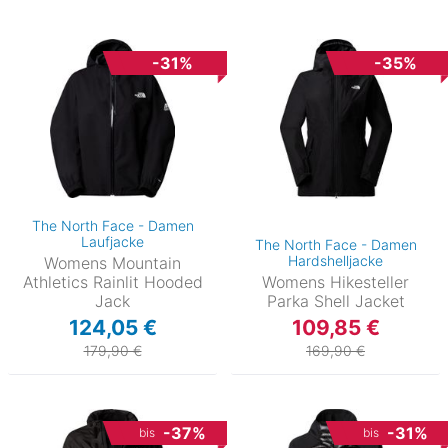
-31%
-35%
The North Face - Damen
Laufjacke
The North Face - Damen
Hardshelljacke
Womens Mountain
Athletics Rainlit Hooded
Womens Hikesteller
Jack
Parka Shell Jacket
124,05 €
109,85 €
179,90 €
169,90 €
-37%
-31%
bis
bis