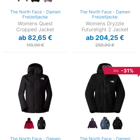
The North Face - Damen
The North Face - Damen
Freizeitjacke
Freizeitjacke
Womens Quest
Womens Dryzzle
Cropped Jacket
Futurelight 2 Jacket
ab 82,65 €
ab 204,25 €
119,90 €
259,90 €
-31%
bis
The North Face - Damen
The North Face - Damen