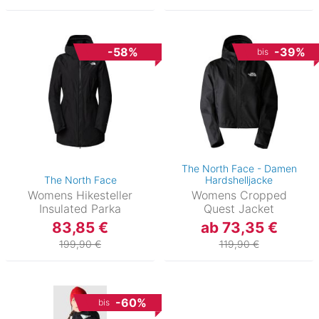
-58%
-39%
bis
The North Face - Damen
The North Face
Hardshelljacke
Womens Hikesteller
Womens Cropped
Insulated Parka
Quest Jacket
83,85 €
ab 73,35 €
199,90 €
119,90 €
-60%
bis