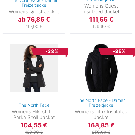
The North Face - Damen
Freizeitjacke
Womens Quest
Womens Quest Jacket
Insulated Jacket
ab 76,85 €
111,55 €
119,90 €
179,90 €
-38%
-35%
The North Face - Damen
The North Face
Freizeitjacke
Womens Hikesteller
Womens Inlux Insulated
Parka Shell Jacket
Jacket
104,55 €
168,85 €
169,90 €
259,90 €