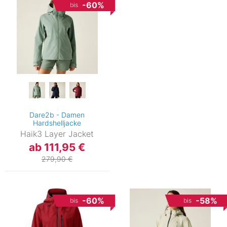
-60%
bis
Dare2b - Damen
Hardshelljacke
Haik3 Layer Jacket
ab 111,95 €
279,90 €
-60%
-58%
bis
bis