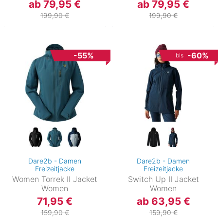
ab 79,95 €
ab 79,95 €
199,90 €
199,90 €
-55%
-60%
bis
Dare2b - Damen
Dare2b - Damen
Freizeitjacke
Freizeitjacke
Women Torrek II Jacket
Switch Up II Jacket
Women
Women
71,95 €
ab 63,95 €
159,90 €
159,90 €