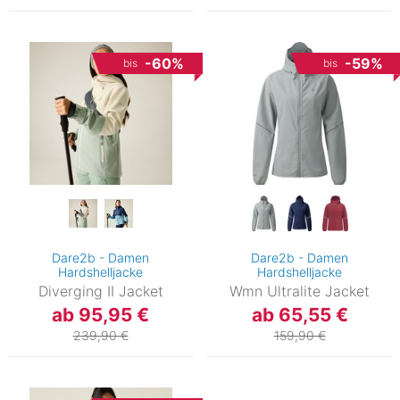
-60%
-59%
bis
bis
Dare2b - Damen
Dare2b - Damen
Hardshelljacke
Hardshelljacke
Diverging II Jacket
Wmn Ultralite Jacket
ab 95,95 €
ab 65,55 €
239,90 €
159,90 €