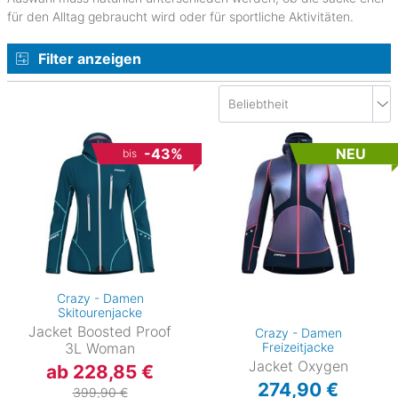
für den Alltag gebraucht wird oder für sportliche Aktivitäten.
Filter anzeigen
-43%
NEU
bis
Crazy - Damen
Skitourenjacke
Jacket Boosted Proof
Crazy - Damen
3L Woman
Freizeitjacke
Jacket Oxygen
ab 228,85 €
274,90 €
399,90 €