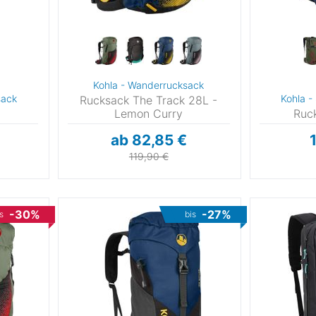
5
3
,5
Kohla - Wanderrucksack
sack
Kohla -
Rucksack The Track 28L -
5
Lemon Curry
Ruck
⁄3
ab 82,85 €
119,90 €
⁄3
,5
-30%
-27%
s
bis