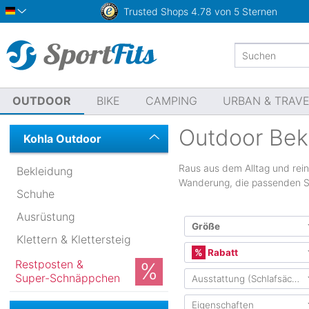
Trusted Shops
4.78 von 5 Sternen
Deutsch
OUTDOOR
BIKE
CAMPING
URBAN & TRAV
Outdoor Bek
Kohla Outdoor
Raus aus dem Alltag und rein 
Bekleidung
Wanderung, die passenden Sc
Schuhe
Ausrüstung
Größe
Klettern & Klettersteig
Internationale Größe
Rabatt
Restposten &
Super-Schnäppchen
Ausstattung (Schlafsäcke)
XXS
XS
S
M
Mindestens 10%
(32
Mindestens 20%
(24
Eigenschaften