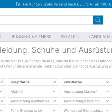
Für Kunden: gratis Versand nach DE und AT ab 100,-€
EL
RUNNING & FITNESS
SKI ALPIN
LANGLAUF
leidung, Schuhe und Ausrüstu
in die Natur! Hier findest du alles, was du für dein nächstes Outdoor
huhe für die anstehende Trekkingtour oder die nötige Ausrüstung wi
Hauptfarbe
Zweitfarbe
n
Aktivität
Ausstattung (Jacken)
741
10190
4458
3472
1736
1623
723
526
Ausstattung (Radhelme)
Ausstattung (Skihelme)
340)
Fitnesssport
(2510)
Kapuze
(5107)
1613
1164
1014
820
265
197
186
182
728)
Freizeit
(15010)
Belüftungsreißverschluss
Form (Handschuhe)
Wärmelevel (Handschuhe)