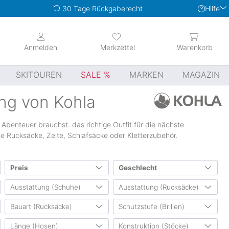
Hilfe
30 Tage Rückgaberecht
Anmelden
Merkzettel
Warenkorb
SKITOUREN
SALE
MARKEN
MAGAZIN
ng von Kohla
 Abenteuer brauchst: das richtige Outfit für die nächste
e Rucksäcke, Zelte, Schlafsäcke oder Kletterzubehör.
Preis
Geschlecht
Ausstattung (Schuhe)
Ausstattung (Rucksäcke)
Herren
(11077)
von
bis
0 €
1500 €
Damen
(12507)
Bauart (Rucksäcke)
Schutzstufe (Brillen)
steigeisenfest
(62)
Volumen erweiterbar
(121)
Unisex
(11380)
(1114)
externe Zehenkappe
(453)
integrierte Regenhülle
(411)
Länge (Hosen)
Konstruktion (Stöcke)