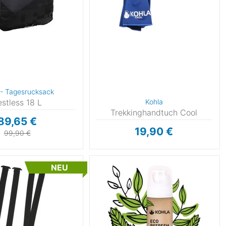
 - Tagesrucksack
estless 18 L
Kohla
Trekkinghandtuch Cool
89,65 €
19,90 €
99,90 €
NEU