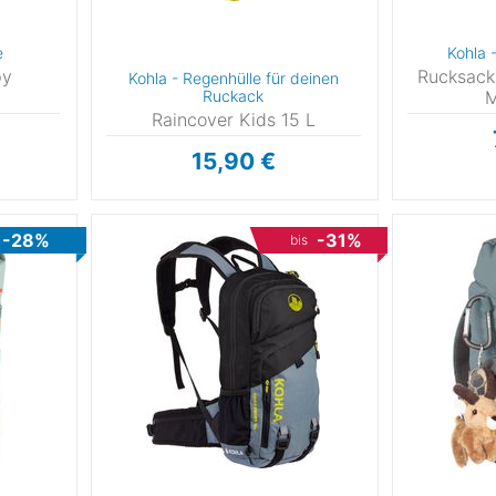
0
e
Kohla 
8
py
Rucksack
Kohla - Regenhülle für deinen
Ruckack
M
-116
Raincover Kids 15 L
15,90 €
-128
-140
-28%
-31%
bis
0
0
0