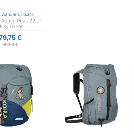
- Wanderrucksack
 Active Peak 22L -
ilky Green
79,75 €
99,90 €