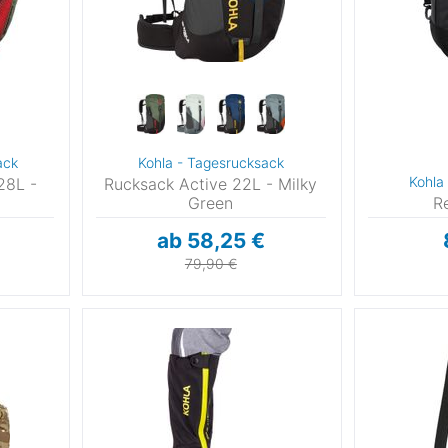
0
2
ack
Kohla - Tagesrucksack
5
Kohla
28L -
Rucksack Active 22L - Milky
Green
R
6
ab 58,25 €
0
79,90 €
4
0