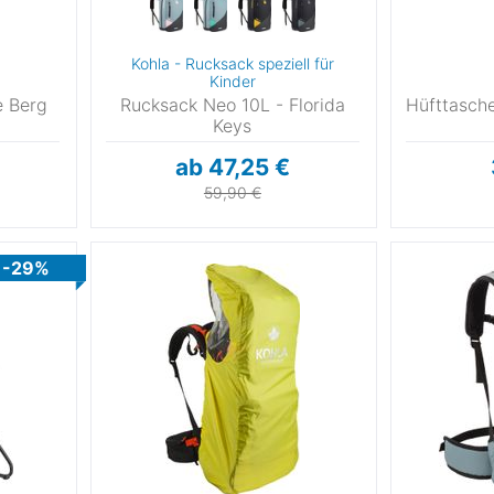
Expedition
(797)
3)
8
Snowboarden
(683)
18)
Kohla - Rucksack speziell für
Klettersteig
(750)
0)
Kinder
2
Motorsport
(48)
e Berg
Rucksack Neo 10L - Florida
Hüfttasche
Golf
(194)
Keys
6
Basketball
(69)
ab 47,25 €
6
Handball
(16)
59,90 €
0
-29%
2
6
–44