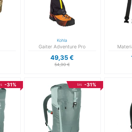
Kohla
Gaiter Adventure Pro
Materi
49,35 €
3
54,90 €
0
-31%
-31%
is
bis
-36
-38