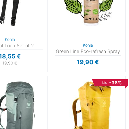
Kohla
al Loop Set of 2
Kohla
Green Line Eco-refresh Spray
18,55 €
19,90 €
19,90 €
-36%
bis