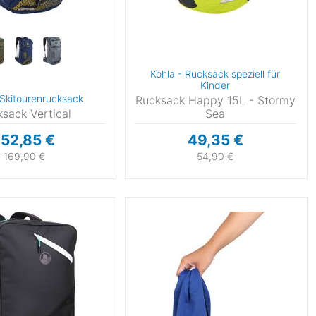
Kohla - Rucksack speziell für
Kinder
 Skitourenrucksack
Rucksack Happy 15L - Stormy
sack Vertical
Sea
152,85 €
49,35 €
169,90 €
54,90 €