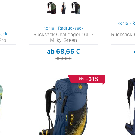
5
5-23,5- 35,5-37
5
Kohla - R
 42,5-44
8
Kohla - Radrucksack
sack
Rucksack Challenger 16L -
Rucksack 
Pro
Milky Green
,5
ab 68,65 €
 47-48,5
1
99,90 €
3
,5
-31%
bis
,5
5
9
,5