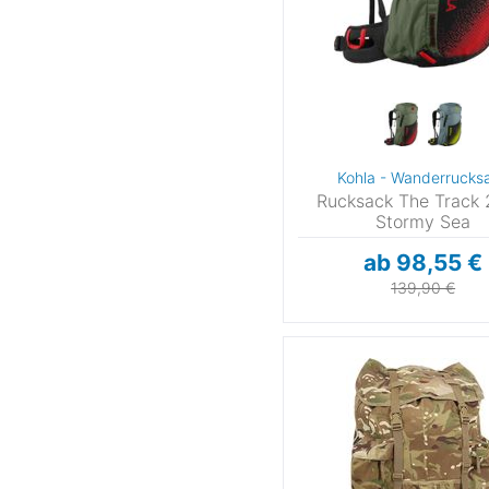
4,5
5
5,5
6
6,5
7
7,5
8
8,5
9
9,5
1
10,5
11
11,5
1
Kohla - Wanderrucks
12,5
12,5-15
13
13,
Rucksack The Track 
Stormy Sea
14
14,5
15
3
ab 98,55 €
37
38
39
4
139,90 €
41
42
43
4
120
130
160
17
180
190
200
US Schuhgrößen