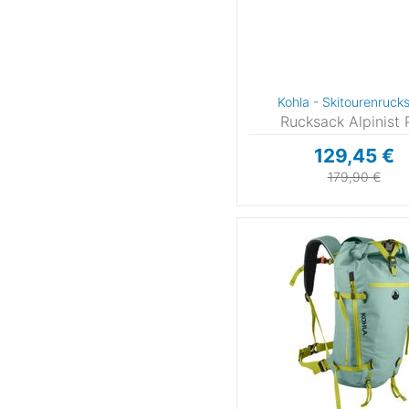
21
21,5-22,5- 33-35,
22
22,
23
23,5
24
2
26
27
27,5-28,5-
2
Kohla - Skitourenruck
Rucksack Alpinist 
28,5
28,5-29,5- 44-46
29
29
129,45 €
30
30,5
30,5-31,5-
3
179,90 €
31,5
32
32,5
3
33-34
33,5
34
34
35
35,5
36
36
36 2⁄3
37
37 1⁄3
37,
38
38,5
38 2⁄3
3
39 1⁄3
39,5
40
40