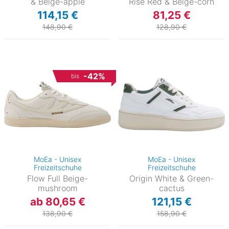
& Beige-apple
Rise Red & Beige-corn
114,15 €
81,25 €
148,90 €
128,90 €
-42%
bis
MoEa - Unisex
MoEa - Unisex
Freizeitschuhe
Freizeitschuhe
Flow Full Beige-
Origin White & Green-
mushroom
cactus
ab 80,65 €
121,15 €
138,90 €
158,90 €