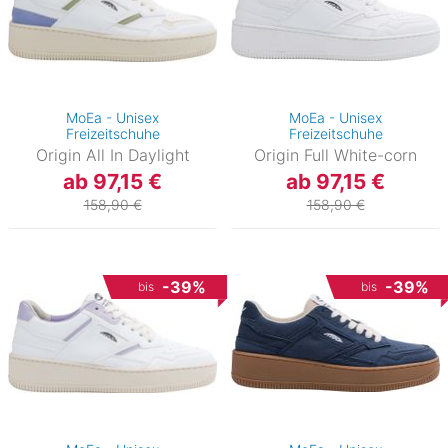
MoEa - Unisex
MoEa - Unisex
Freizeitschuhe
Freizeitschuhe
Origin All In Daylight
Origin Full White-corn
ab 97,15 €
ab 97,15 €
158,90 €
158,90 €
-39%
-39%
bis
bis