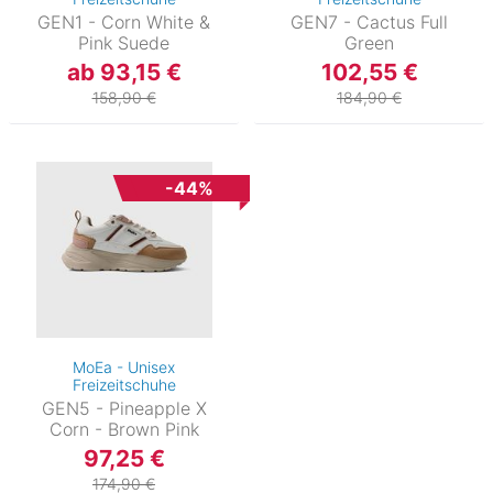
GEN1 - Corn White &
GEN7 - Cactus Full
Pink Suede
Green
ab 93,15 €
102,55 €
158,90 €
184,90 €
-44%
MoEa - Unisex
Freizeitschuhe
GEN5 - Pineapple X
Corn - Brown Pink
97,25 €
174,90 €