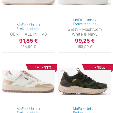
MoEa - Unisex
Freizeitschuhe
MoEa - Unisex
Freizeitschuhe
GEN1 - Mushroom
GEN1 - ALL IN - V3
White & Navy
91,85 €
99,25 €
164,90 €
158,90 €
)
-41%
-45%
bis
MoEa - Unisex
MoEa - Unisex
Freizeitschuhe
Freizeitschuhe