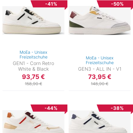
-41%
-50%
MoEa - Unisex
Freizeitschuhe
MoEa - Unisex
Freizeitschuhe
GEN1 - Corn Retro
White & Black
GEN3 - ALL IN - V1
93,75 €
73,95 €
158,90 €
148,90 €
-44%
-38%