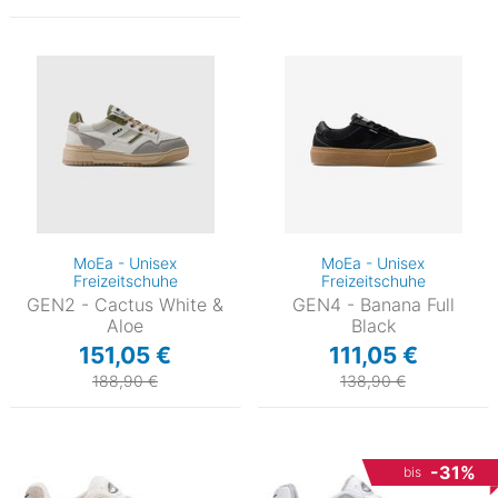
MoEa - Unisex
MoEa - Unisex
Freizeitschuhe
Freizeitschuhe
GEN2 - Cactus White &
GEN4 - Banana Full
Aloe
Black
151,05 €
111,05 €
188,90 €
138,90 €
-31%
bis