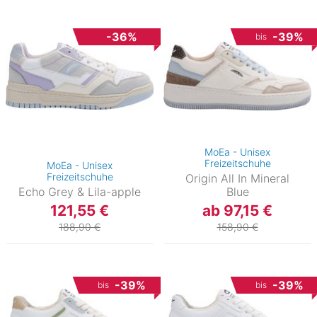
-36%
-39%
bis
MoEa - Unisex
Freizeitschuhe
MoEa - Unisex
Freizeitschuhe
Origin All In Mineral
Echo Grey & Lila-apple
Blue
121,55 €
ab 97,15 €
188,90 €
158,90 €
-39%
-39%
bis
bis