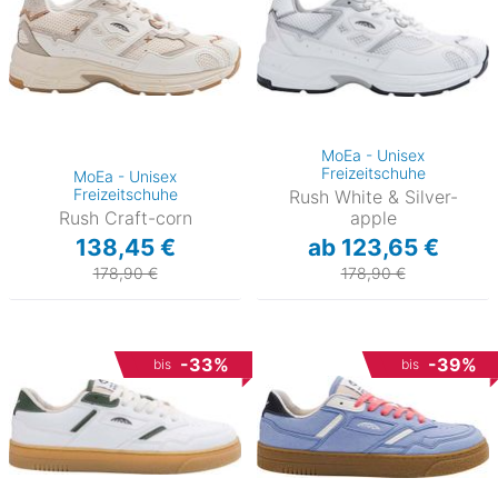
MoEa - Unisex
Freizeitschuhe
MoEa - Unisex
Freizeitschuhe
Rush White & Silver-
Rush Craft-corn
apple
138,45 €
ab 123,65 €
178,90 €
178,90 €
-33%
-39%
bis
bis