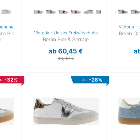
0
8
tschuhe
Victoria -
-116
Victoria - Unisex Freizeitschuhe
to Piel
Berlin Ci
n
Berlin Piel & Serraje
-128
ab 60,45 €
a
88,90 €
-140
0
-32%
-28%
is
bis
0
0