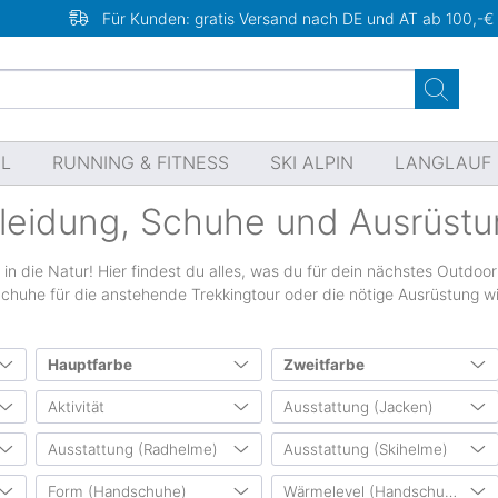
Für Kunden: gratis Versand nach DE und AT ab 100,-€
EL
RUNNING & FITNESS
SKI ALPIN
LANGLAUF
leidung, Schuhe und Ausrüstun
in die Natur! Hier findest du alles, was du für dein nächstes Outdoor
huhe für die anstehende Trekkingtour oder die nötige Ausrüstung wi
Hauptfarbe
Zweitfarbe
n
Aktivität
Ausstattung (Jacken)
735
10208
4476
3532
1713
1615
719
527
Ausstattung (Radhelme)
Ausstattung (Skihelme)
350)
Fitnesssport
(2514)
Kapuze
(5108)
1657
1150
1005
785
270
199
184
184
062)
Freizeit
(15056)
Belüftungsreißverschluss
Form (Handschuhe)
Wärmelevel (Handschuhe)