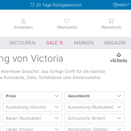
Hilfe
30 Tage Rückgaberecht
Anmelden
Merkzettel
Warenkorb
SKITOUREN
SALE
MARKEN
MAGAZIN
g von Victoria
 Abenteuer brauchst: das richtige Outfit für die nächste
e Rucksäcke, Zelte, Schlafsäcke oder Kletterzubehör.
Preis
Geschlecht
Ausstattung (Schuhe)
Ausstattung (Rucksäcke)
Herren
(11130)
von
bis
0 €
1500 €
Damen
(12513)
Bauart (Rucksäcke)
Schutzstufe (Brillen)
steigeisenfest
(65)
Volumen erweiterbar
(121)
Unisex
(11396)
(1114)
externe Zehenkappe
(459)
integrierte Regenhülle
(411)
Länge (Hosen)
Konstruktion (Stöcke)