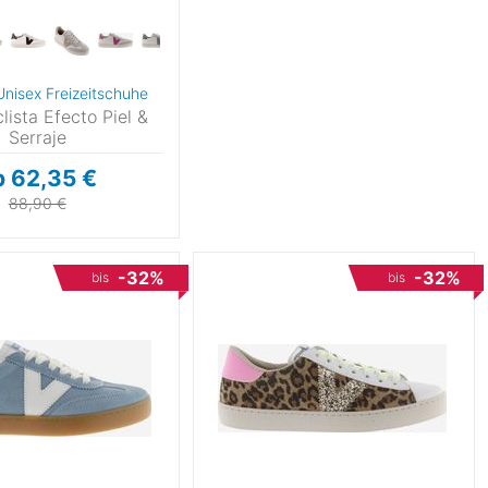
 Unisex Freizeitschuhe
clista Efecto Piel &
Serraje
b 62,35 €
88,90 €
-32%
-32%
bis
bis