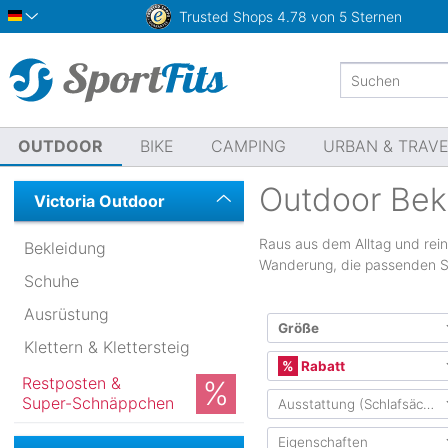
Trusted Shops
4.78 von 5 Sternen
Deutsch
OUTDOOR
BIKE
CAMPING
URBAN & TRAV
Outdoor Bek
Victoria Outdoor
Raus aus dem Alltag und rein 
Bekleidung
Wanderung, die passenden Sc
Schuhe
Ausrüstung
Größe
Klettern & Klettersteig
Internationale Größe
Rabatt
Restposten &
Super-Schnäppchen
Ausstattung (Schlafsäcke)
XXS
XS
S
M
Mindestens 10%
(32
Mindestens 20%
(25
Eigenschaften