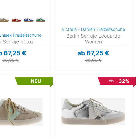
Victoria - Damen Freizeitschuhe
 Unisex Freizeitschuhe
Berlín Serraje Leopardo
n Serraje Retro
Women
b 67,25 €
ab 67,25 €
98,90 €
98,90 €
NEU
-32%
bis