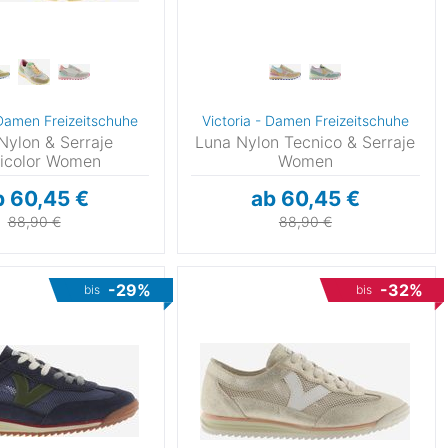
 Damen Freizeitschuhe
Victoria - Damen Freizeitschuhe
Nylon & Serraje
Luna Nylon Tecnico & Serraje
ticolor Women
Women
b 60,45 €
ab 60,45 €
88,90 €
88,90 €
-29%
-32%
bis
bis