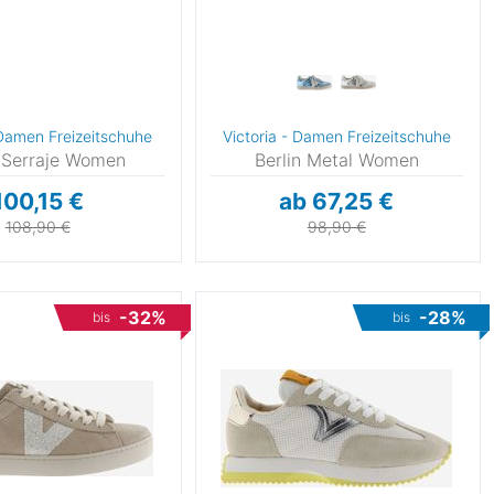
 Damen Freizeitschuhe
Victoria - Damen Freizeitschuhe
n Serraje Women
Berlin Metal Women
100,15 €
ab 67,25 €
108,90 €
98,90 €
-32%
-28%
bis
bis