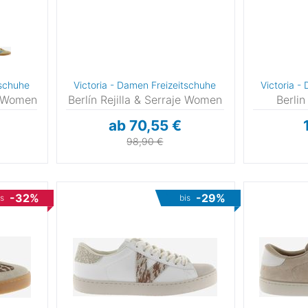
⁄3
⁄3
⁄3
tschuhe
Victoria - Damen Freizeitschuhe
Victoria -
r Women
Berlín Rejilla & Serraje Women
Berli
7
ab 70,55 €
8
98,90 €
0
-32%
-29%
is
bis