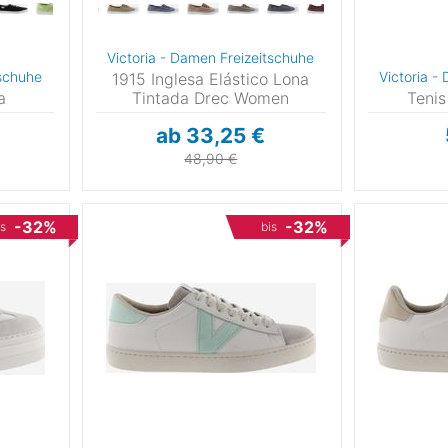
Expedition
(793)
6)
8
Snowboarden
(677)
18)
Victoria - Damen Freizeitschuhe
Klettersteig
(763)
8)
2
tschuhe
Victoria -
1915 Inglesa Elástico Lona
Motorsport
(49)
a
Tintada Drec Women
Tenis
Golf
(196)
6
ab 33,25 €
Basketball
(69)
6
48,90 €
Handball
(17)
0
-32%
-32%
is
bis
2
6
–44