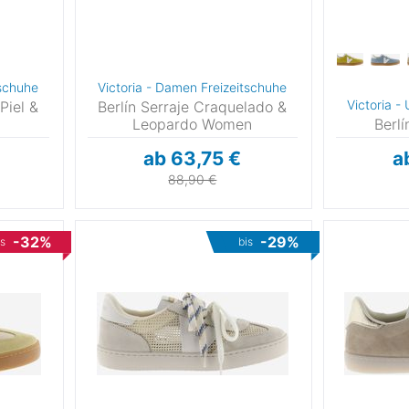
,5
7
,5
tschuhe
Victoria - Damen Freizeitschuhe
Victoria -
Piel &
Berlín Serraje Craquelado &
5
Leopardo Women
Berlí
ab 63,75 €
a
-34
88,90 €
5
⁄3
-32%
-29%
is
bis
8
⁄3
⁄3
2