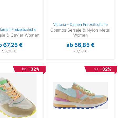
Victoria - Damen Freizeitschuhe
 Damen Freizeitschuhe
Cosmos Serraje & Nylon Metal
raje & Caviar Women
Women
b 67,25 €
ab 56,85 €
98,90 €
78,90 €
-32%
-32%
bis
bis