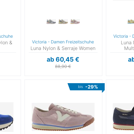
tschuhe
Victoria -
Victoria - Damen Freizeitschuhe
ylon &
Luna 
Luna Nylon & Serraje Women
Mul
3
ab 60,45 €
a
0
88,90 €
-29%
bis
34
37
39