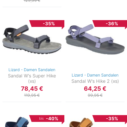
129,95 €
-35%
-36%
Lizard - Damen Sandalen
Lizard - Damen Sandalen
Sandal W's Super Hike
(xs)
Sandal W's Hike 2 (xs)
78,45 €
64,25 €
119,95 €
99,95 €
-40%
-35%
bis