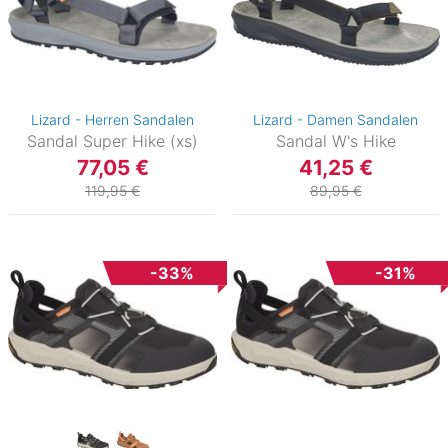
Lizard - Herren Sandalen
Lizard - Damen Sandalen
Sandal Super Hike (xs)
Sandal W's Hike
77,05 €
41,25 €
)
119,95 €
89,95 €
-33%
-31%