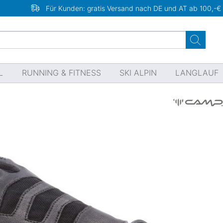
Für Kunden: gratis Versand nach DE und AT ab 100,-€
L
RUNNING & FITNESS
SKI ALPIN
LANGLAUF